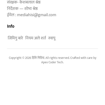
संरक्षक- केशबलाल श्रेष्ठ
निर्देशक — शोभा श्रेष्ठ
ईमेल : mediahisi@gmail.com
Info
जिमिगु बारे
नियम अले शर्त
स्वापू
Copyright © 2026 हिसि मिडिया. All rights reserved. Crafted with care by
Apex Coder Tech
.