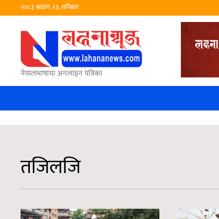
२०८३ श्रावण २३, शनिबार
नेपालभाषाया अनलाइन पत्रिका
तजिलजि