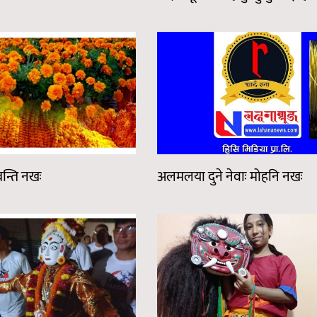
वन्ति नखः
अलमलया दुने नेवाः मोहनि नखः