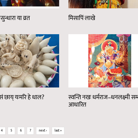
ुन्धारा या व्रत
मिसापिं लाखे
ं छाय् यःमरि हे धाल?
स्वन्ति नखः धर्मराज–धनलक्ष्मी सम्
आधारित
4
5
6
7
next ›
last »