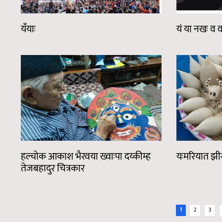
यँयाः
यं या नखः व वस
हल्चोक आकाश भैरवया ख्वाःपा दय्कीम्ह
यःमरियात झीस
तेजबहादुर चित्रकार
Pages
1
2
3