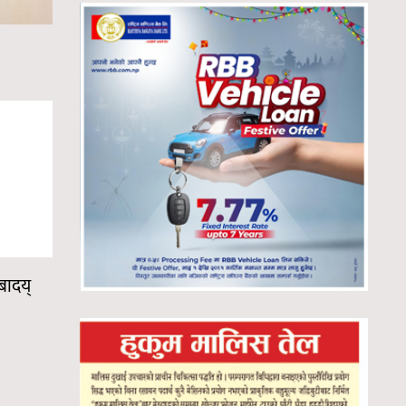
बादय्