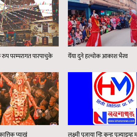
 रुप परम्परागत पारपाचुके
येँया दुने हल्चोक आकाश भैरव
ात्तिक प्याखं
लक्ष्मी पूजाया न्हि कुन्हु पुज्याइम्ह 