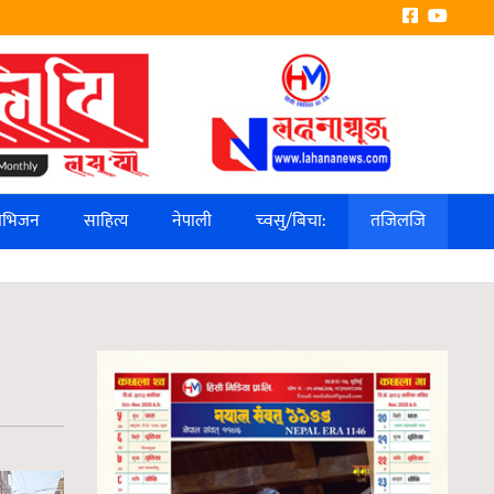
लिभिजन
साहित्य
नेपाली
च्वसु/बिचा:
तजिलजि