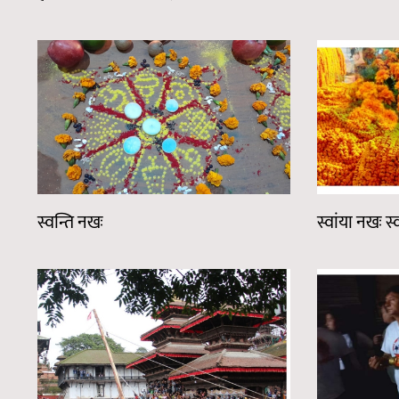
स्वन्ति नखः
स्वांया नखः स्