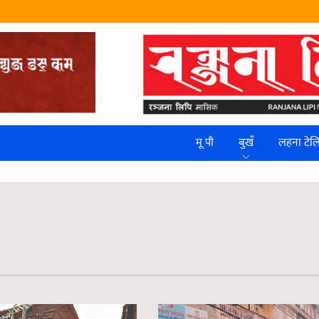
मू पौ
बुखँ
लहना टे