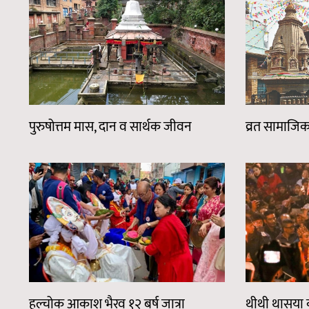
पुरुषोत्तम मास, दान व सार्थक जीवन
व्रत सामाजिक
हल्चोक आकाश भैरव १२ बर्ष जात्रा
थीथी थासया क