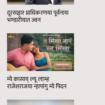
दूरसञ्चार प्राधिकरणया पूर्वनायः
भण्डारीयात ज्वन
म्ये कासाय् ल्यू लाःम्ह
राजेशराजया न्हापांगु म्ये पिदन