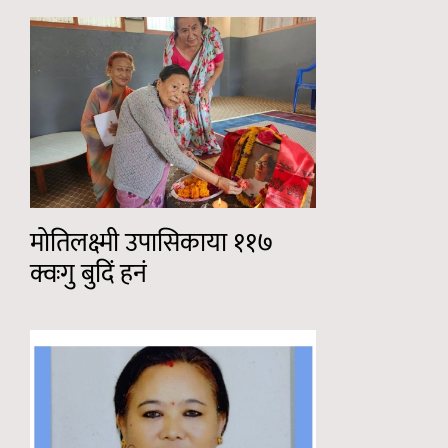
मोतिलक्ष्मी उपासिकाया ११७
क्वःगु बुदिं हनं