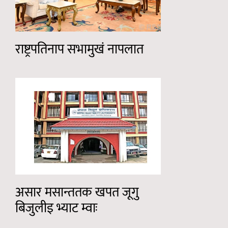
राष्ट्रपतिनाप सभामुखं नापलात
असार मसान्ततक खपत जूगु
बिजुलीइ भ्याट म्वाः