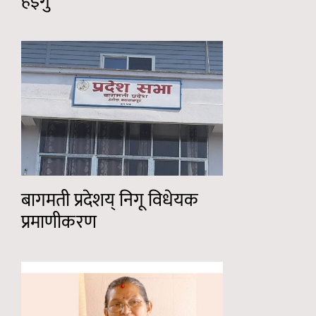
हइगु
बागमती प्रदेशय् निगू विधेयक
प्रमाणीकरण