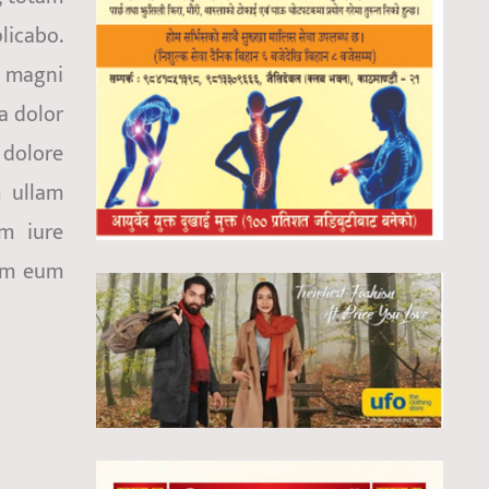
plicabo.
r magni
a dolor
 dolore
 ullam
um iure
rem eum