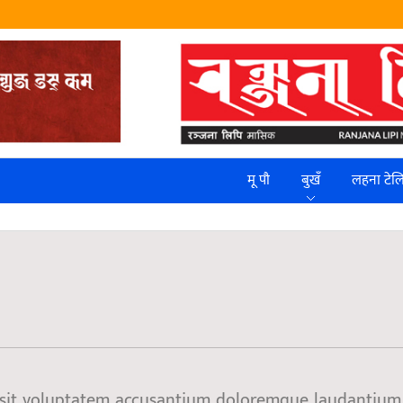
मू पौ
बुखँ
लहना टे
or sit voluptatem accusantium doloremque laudantium