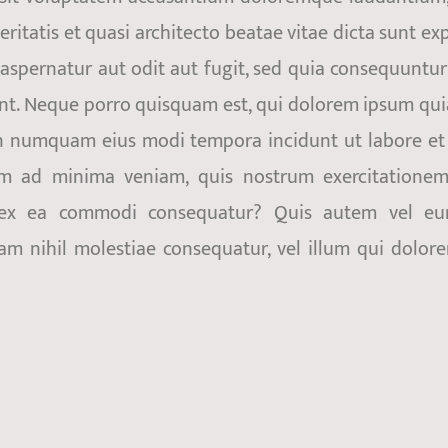
ritatis et quasi architecto beatae vitae dicta sunt ex
aspernatur aut odit aut fugit, sed quia consequuntu
unt. Neque porro quisquam est, qui dolorem ipsum qui
 non numquam eius modi tempora incidunt ut labore et
m ad minima veniam, quis nostrum exercitationem
uid ex ea commodi consequatur? Quis autem vel e
uam nihil molestiae consequatur, vel illum qui dolo