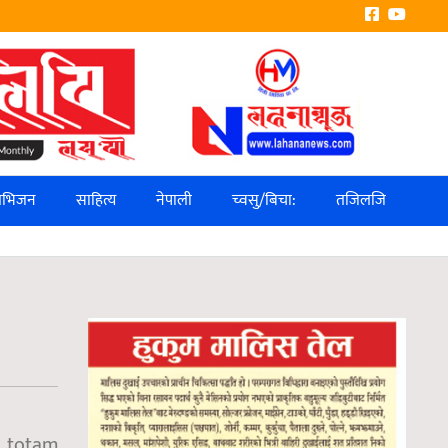
लिभिजन
साहित्य
नेपाली
च्वसु/बिचा:
तजिलजि
, totam