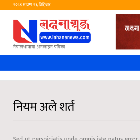
२०८३ श्रावण २१, बिहिबार
नेपालभाषाया अनलाइन पत्रिका
नियम अले शर्त
Sed ut perspiciatis unde omnis iste natus err