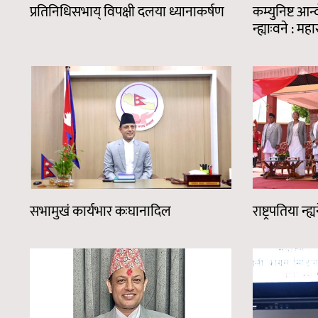
प्रतिनिधिसभाय् विपक्षी दलया ध्यानाकर्षण
कम्युनिष्ट आ
न्ह्याःवने : 
सभामुखं कार्यभार कःघानादिल
राष्ट्रपतिया न