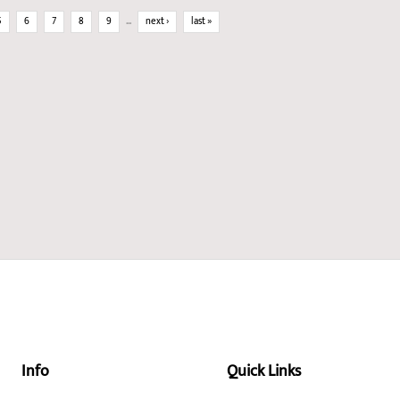
5
6
7
8
9
…
next ›
last »
Info
Quick Links