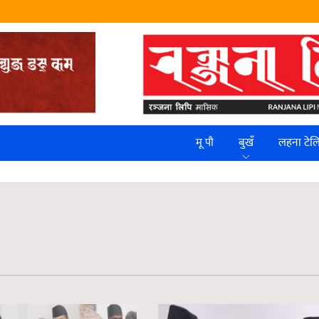
मू पौ
बुखँ
लहना टे