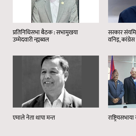
प्रतिनिधिसभा बैठक : सभामुखया
सरकार संयमित म
उम्मेदवारी न्ह्यब्वल
वनिइ, कांग्रेस
एमाले नेता थापा मन्त
राष्ट्रियसभाया
Pages