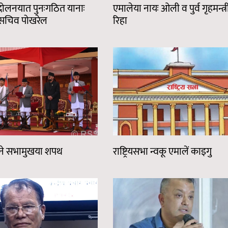
न्दोलनयात पुनःगठित यानाः
एमालेया नायः ओली व पुर्व गृहमन्त
महासचिव पोखरेल
रिहा
्ह्यने सभामुखया शपथ
राष्ट्रियसभा न्वकू एमालें काइगु