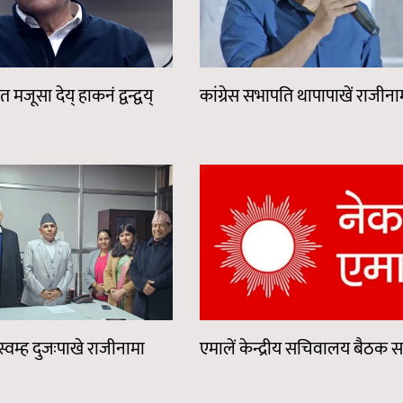
जूसा देय् हाकनं द्वन्द्वय्
कांग्रेस सभापति थापापाखें राजीना
 स्वम्ह दुजःपाखे राजीनामा
एमालें केन्द्रीय सचिवालय बैठक 