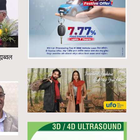
ह्यब्वल