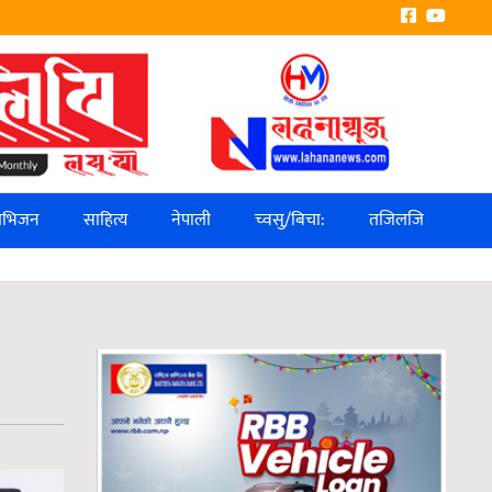
लिभिजन
साहित्य
नेपाली
च्वसु/बिचा:
तजिलजि