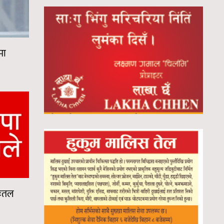
मा
सःतल