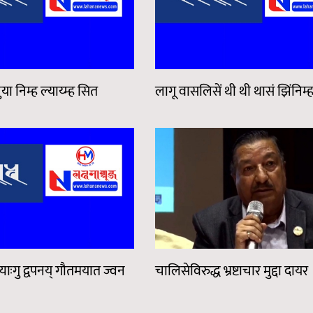
या निम्ह ल्याय्म्ह सित
लागू वासलिसें थी थी थासं झिंनिम्
याःगु द्वपनय् गौतमयात ज्वन
चालिसेविरुद्ध भ्रष्टाचार मुद्दा दायर