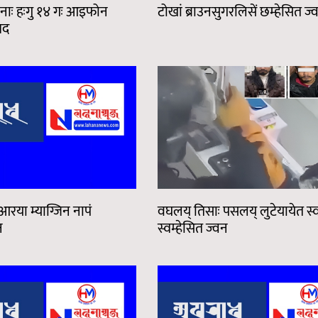
नाः हःगु १४ गः आइफोन
टोखां ब्राउनसुगरलिसें छम्हेसित ज्
मद
आरया म्याग्जिन नापं
वघलय् तिसाः पसलय् लुटेयायेत स्
न
स्वम्हेसित ज्वन