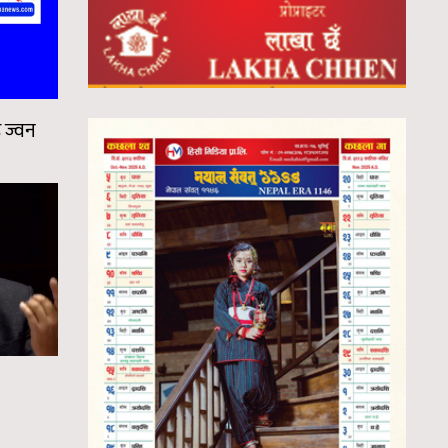
ह ज्वन