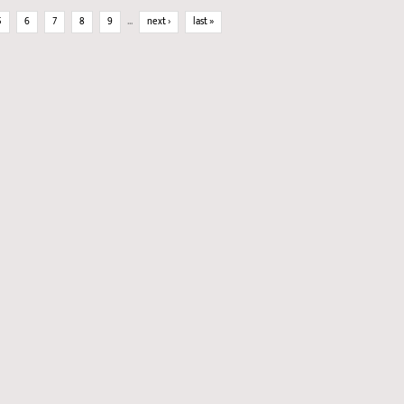
5
6
7
8
9
…
next ›
last »