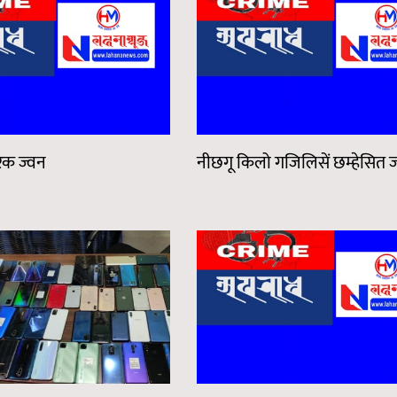
िक ज्वन
नीछगू किलो गजिलिसें छम्हेसित ज