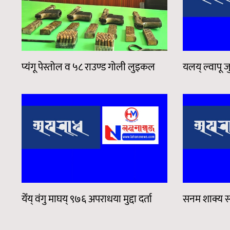
प्यंगू पेस्तोल व ५८ राउण्ड गोली लुइकल
यलय् ल्वापू जु
येँय् वंगु माघय् ९७६ अपराधया मुद्दा दर्ता
सनम शाक्य स्
Pages