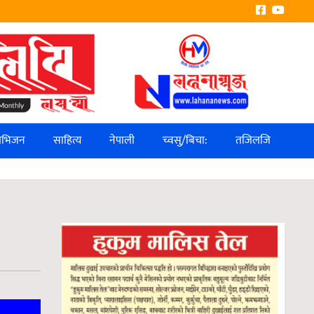
लिभिजन
साहित्य
नेपाली
च्वसु/बिचा:
तजिलजि