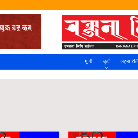
मू पौ
बुखँ
लहना टे