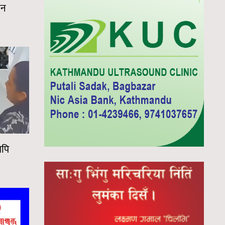
वन
वपि