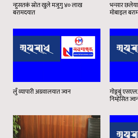
न्हुसतकं स्रोत खुले मजुगु ४० लाख
भन्सार छलेया
बरामदयात
मोबाइल बरा
लुँ व्यापारी अग्रवालयात ज्वन
गोङ्गबुं एसएल
निम्हेसित ज्व