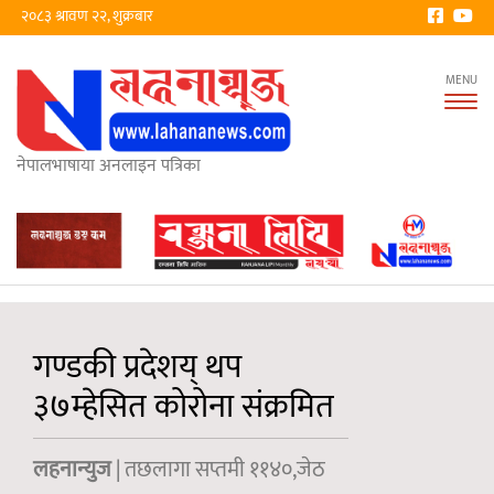
२०८३ श्रावण २२, शुक्रबार
Tog
nav
नेपालभाषाया अनलाइन पत्रिका
गण्डकी प्रदेशय् थप
३७म्हेसित कोरोना संक्रमित
लहनान्युज
| तछलागा सप्तमी ११४०,जेठ