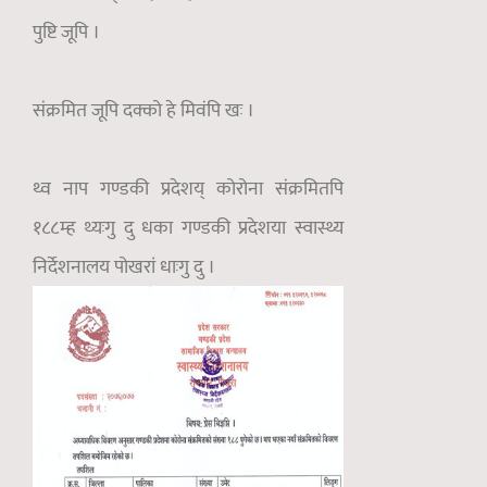
पुष्टि जूपि ।
संक्रमित जूपि दक्को हे मिवंपि खः ।
थ्व नाप गण्डकी प्रदेशय् कोरोना संक्रमितपि
१८८म्ह थ्यःगु दु धका गण्डकी प्रदेशया स्वास्थ्य
निर्देशनालय पोखरां धाःगु दु ।