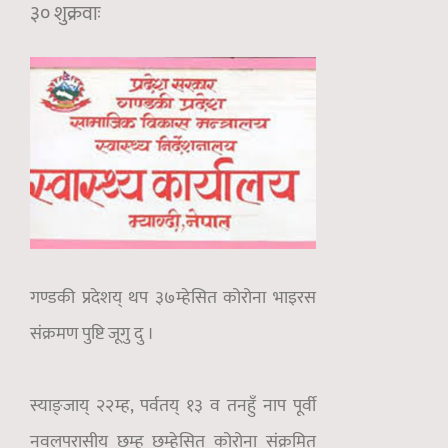
३० शुक्रवाः
गण्डकी प्रदेशय् थप ३७म्हेसित कोरोना भाइरस
संक्रमण पुष्टि जूगु दु ।
स्याङ्जाय् २२म्ह, पर्वतय् १३ व तनहुँ नाप पूर्वी
नवलपरासीय् छम्ह छम्हेसित कोरोना संक्रमित