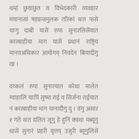
थम्हं छुवाछुत व विभेदकारी व्यवहार
मयानासां षड्यन्त्रमुलक तरिकां थःत फसे
याःगु दाबी यासें रुपा सुनारलिसेंयात
कारबाहीया माग यासें प्रधानं राष्ट्रिय
मानवअधिकार आयोगय् निवदेन बियादीगु
खः ।
वय्कलं रुपा सुनारयात कोथा मालेत
ग्वाहालि याःपिं सुष्मा राई व सिर्जना राईयात
नं कारबाहीया माग यानादीगु दु । वंगु असार
१ गते थःत दलित जूगु हे हुनिं क्वथा मब्यूगु
धासें सुनारं प्रहरी वृत्तय् उजुरी ब्यूगुलिसें