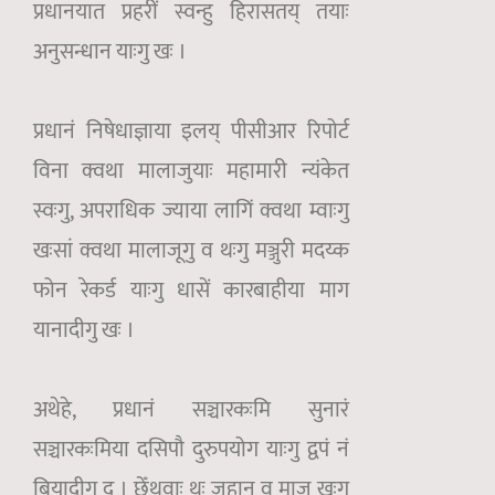
प्रधानयात प्रहरीं स्वन्हु हिरासतय् तयाः
अनुसन्धान याःगु खः ।
प्रधानं निषेधाज्ञाया इलय् पीसीआर रिपोर्ट
विना क्वथा मालाजुयाः महामारी न्यंकेत
स्वःगु, अपराधिक ज्याया लागिं क्वथा म्वाःगु
खःसां क्वथा मालाजूगु व थःगु मञ्जुरी मदय्क
फोन रेकर्ड याःगु धासें कारबाहीया माग
यानादीगु खः ।
अथेहे, प्रधानं सञ्चारकःमि सुनारं
सञ्चारकःमिया दसिपौ दुरुपयोग याःगु द्वपं नं
बियादीगु दु । छेँथुवाः थः जहान व माजु खःगु