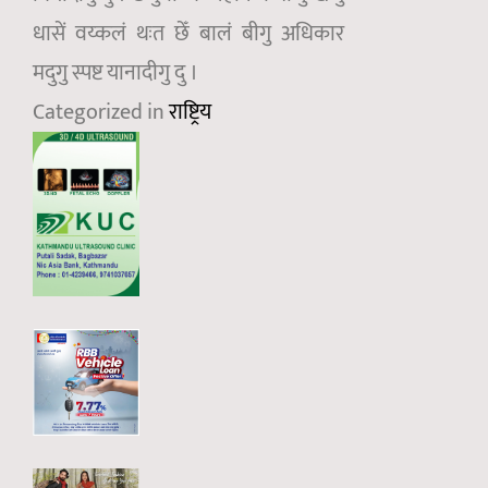
धासें वय्कलं थःत छेँ बालं बीगु अधिकार
मदुगु स्पष्ट यानादीगु दु ।
Categorized in
राष्ट्रिय