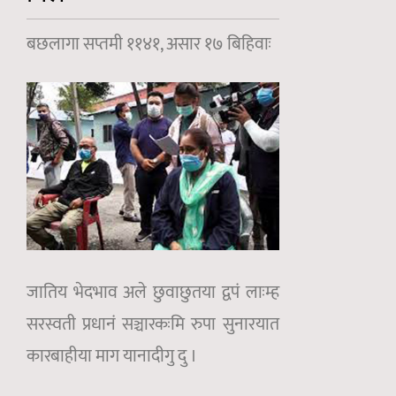
बछलागा सप्तमी ११४१, असार १७ बिहिवाः
जातिय भेदभाव अले छुवाछुतया द्वपं लाःम्ह
सरस्वती प्रधानं सञ्चारकःमि रुपा सुनारयात
कारबाहीया माग यानादीगु दु ।