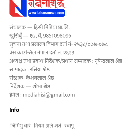
संचालक — हिसी मिडिया प्रा.लि.
खुसिबुँ — १७, येँ, 9851098095
सुचना तथा प्रसारण बिभाग दर्ता नं- २५३८/०७७-०७८
प्रेस काउन्सिल नेपाल दर्ता न. २६२३
अध्यक्ष तथा प्रबन्ध निर्देशक/प्रधान सम्पादक : नृपेन्द्रलाल श्रेष्ठ
सम्पादक : रसिया श्रेष्ठ
संरक्षक- केशबलाल श्रेष्ठ
निर्देशक — शोभा श्रेष्ठ
ईमेल : mediahisi@gmail.com
Info
जिमिगु बारे
नियम अले शर्त
स्वापू