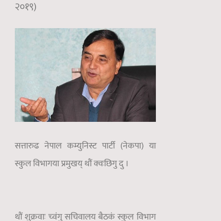
२०१९)
सत्तारुढ नेपाल कम्युनिस्ट पार्टी (नेकपा) या
स्कुल विभागया प्रमुखय् थौं क्वःछिगु दु ।
थौं शुक्रवाः च्वंगु सचिवालय बैठकं स्कुल विभाग