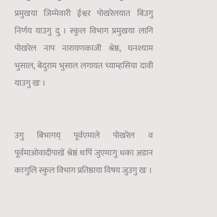
प्रमुखया जिम्मेवारी ईश्वर पोखरेलयात बिउगु
निर्णय याउगु दु । स्कुल विभाग प्रमुखया लागि
पोखरेल नाप नारायणकाजी श्रेष्ठ, घनश्याम
भुसाल, बेदुराम भुसाल लगायत च्याम्हसिया दावी
याउगु खः ।
उगु बिभागय् पूर्वएमाले पोखरेल व
पूर्वमाओवादीपाखें श्रेष्ठं थःपिं जुएमाःगु धका अडान
काःगुलि स्कुल विभाग प्रतिष्ठाया विषय जुउगु खः ।