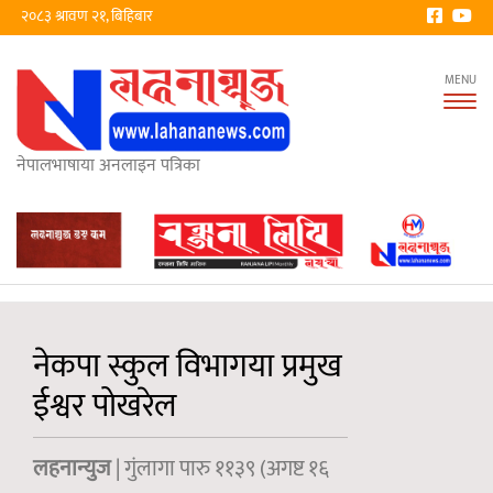
२०८३ श्रावण २१, बिहिबार
Tog
nav
नेपालभाषाया अनलाइन पत्रिका
नेकपा स्कुल विभागया प्रमुख
ईश्वर पोखरेल
लहनान्युज
| गुंलागा पारु ११३९ (अगष्ट १६