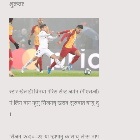
शुक्रवाः
स्टार खेलाडी विनया पेरिस सेन्ट जर्मन (पीएसजी)
नं लिग वान न्हुगु सिजनय् खराव सुरुवात याःगु दु
।
सिजन २०२०–२१ या न्हापागु कासाय् लेन्स नाप