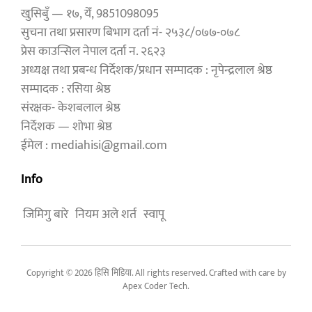
खुसिबुँ — १७, येँ, 9851098095
सुचना तथा प्रसारण बिभाग दर्ता नं- २५३८/०७७-०७८
प्रेस काउन्सिल नेपाल दर्ता न. २६२३
अध्यक्ष तथा प्रबन्ध निर्देशक/प्रधान सम्पादक : नृपेन्द्रलाल श्रेष्ठ
सम्पादक : रसिया श्रेष्ठ
संरक्षक- केशबलाल श्रेष्ठ
निर्देशक — शोभा श्रेष्ठ
ईमेल : mediahisi@gmail.com
Info
जिमिगु बारे
नियम अले शर्त
स्वापू
Copyright © 2026 हिसि मिडिया. All rights reserved. Crafted with care by
Apex Coder Tech
.