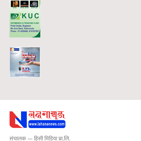
संचालक — हिसी मिडिया प्रा.लि.