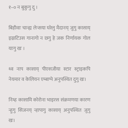
१–० न बुकुगु दु ।
बिहीवाः चान्ह्य लेन्सया घरेलु मैदानय् जुगु कासाय्
इग्नाटिउस गानागो न छगु हे जक निर्णायक गोल
याःगु खः ।
थ्व नाप कासाय् पीएसजीया स्टार स्ट्राइकपि
नेयमार व केलियन एम्बाप्पे अनुपस्थित दुगु खः।
निम्ह कासामि कोरोना भाइरस संक्रमणया कारण
न्हुगु सिजनय् न्हापागु कासाय् अनुपस्थित जुगु
खः।