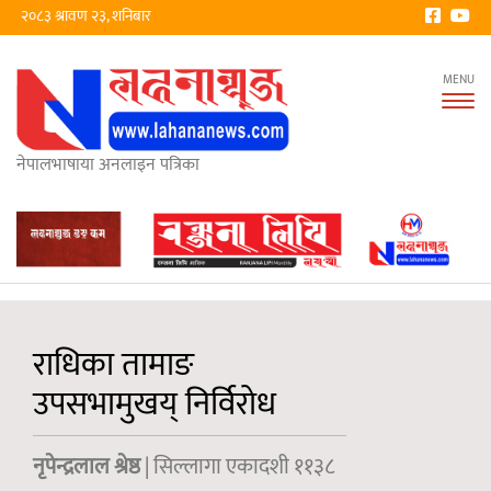
२०८३ श्रावण २३, शनिबार
Tog
nav
नेपालभाषाया अनलाइन पत्रिका
राधिका तामाङ
उपसभामुखय् निर्विरोध
नृपेन्द्रलाल श्रेष्ठ
| सिल्लागा एकादशी ११३८