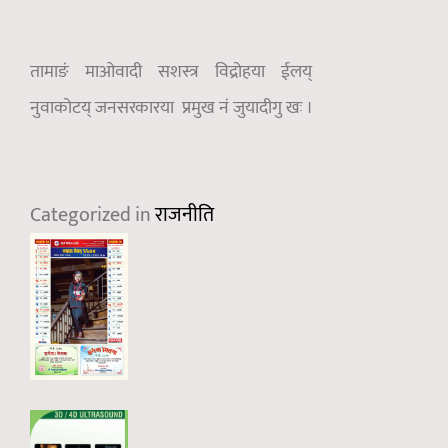
तामाङं माओवादी सशस्त्र विद्रोहया ईलय्
नुवाकोटय् जनसरकारया प्रमुख नं जुयादीगु खः ।
Categorized in
राजनीति