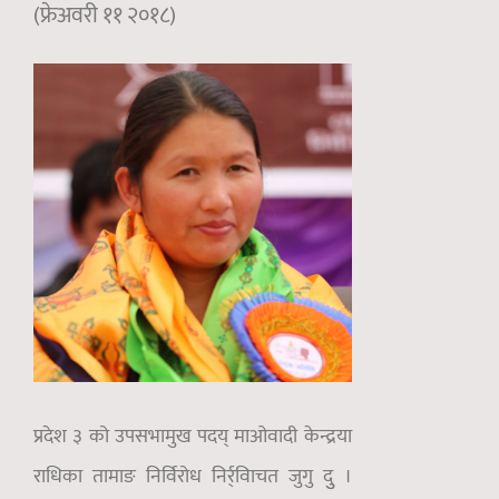
(फ्रेअवरी ११ २०१८)
प्रदेश ३ को उपसभामुख पदय् माओवादी केन्द्रया
राधिका तामाङ निर्विरोध निर्र्वािचत जुगु दुु ।