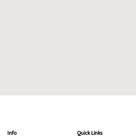
Info
Quick Links