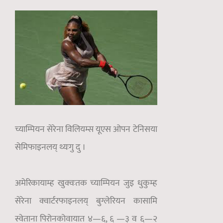
च्याम्पियन सेरेना विलियम्स यूएस ओपन टेनिसया
सेमिफाइनलय् थ्यःगु दु ।
अमेरिकायाम्ह खुक्वःतक च्याम्पियन जुइ धुकुम्ह
सेरेना क्वार्टरफाइनलय् बुग्लेरियन कासामि
स्वेताना पिरोनकोवायात ४—६, ६ —३ व ६—२