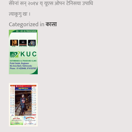
सेरेनां सन् २०१४ य् यूएस ओपन टेनिसया उपाधि
त्याकूगु खः ।
Categorized in
कासा