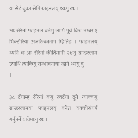
या सेटं बुका सेमिफाइनलय् थ्यःगु खः ।
आः सेरेनां फाइनल वनेगु लागि पूर्व विश्व नम्बर १
भिक्टोरिया अजारेन्कानाप म्हितिइ । फाइनलय्
थ्यनि वः आः सेरेनां कीर्तिमानी २४गु ग्रान्डस्लाम
उपाधि त्याकिगु सम्भावनाया न्ह्यने थ्यःगु दु
।
३८ दँयाम्ह सेरेनां वःगु स्वदँया दुने न्याक्वःगु
ग्रान्डस्लामया फाइनलय् वनेत यक्कोसंघर्ष
गर्नुपर्ने यायेमाःगु खः ।