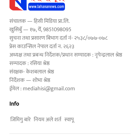
संचालक — हिसी मिडिया प्रा.लि.
खुसिबुँ — १७, येँ, 9851098095
सुचना तथा प्रसारण बिभाग दर्ता नं- २५३८/०७७-०७८
प्रेस काउन्सिल नेपाल दर्ता न. २६२३
अध्यक्ष तथा प्रबन्ध निर्देशक/प्रधान सम्पादक : नृपेन्द्रलाल श्रेष्ठ
सम्पादक : रसिया श्रेष्ठ
संरक्षक- केशबलाल श्रेष्ठ
निर्देशक — शोभा श्रेष्ठ
ईमेल : mediahisi@gmail.com
Info
जिमिगु बारे
नियम अले शर्त
स्वापू