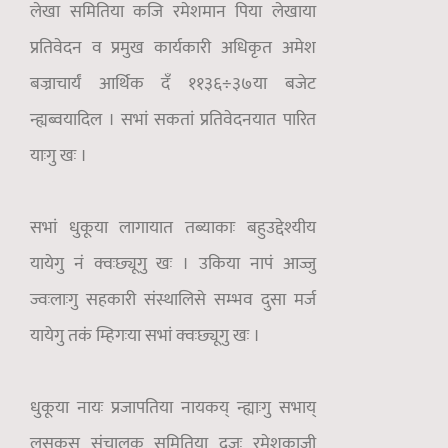
लेखा समितिया कजि रमेशमान पिया लेखाया
प्रतिवेदन व प्रमुख कार्यकारी अधिकृत अमेश
बज्राचार्यं आर्थिक दँ ११३६÷३७या बजेट
न्ह्यब्वयादिल । सभां सकतां प्रतिवेदनयात पारित
याःगु खः ।
सभां धुकूया लागायात तब्याकाः बहुउद्देश्यीय
यायेगु नं क्वःछ्यूगु खः । उकिया नापं आज्जु
ज्वःलाःगु सहकारी संस्थालिसे सम्भव दुसा मर्ज
यायेगु तकं म्हिगःया सभां क्वःछ्यूगु खः ।
धुकूया नायः प्रजापतिया नायकय् न्ह्याःगु सभाय्
लसकुस संचालक समितिया दुजः रमेशकाजी