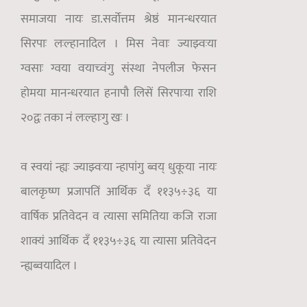
समाजया नायः डा.सर्वोत्तम श्रेष्ठं मानन्धरयात
सिरपाः लःल्हानादिल । मिस नेवाः ज्याझ्वःया
ग्वसाः ग्वया वयाच्वंगु संस्था नेपलीज फेसन
होमया मानन्धरयात हनापौ लिसें सिरपाःया राशि
२०द्वः तका नं लःल्हाःगु खः ।
व स्वयां न्ह्यः ज्याझ्वःया न्हापांगु ब्वय् धुकूया नायः
बालकृष्ण प्रजापतिं आर्थिक दँ ११३५÷३६ या
वार्षिक प्रतिवेदन व त्यासा समितिया कजि राजा
शाक्यं आर्थिक दँ ११३५÷३६ या त्यासा प्रतिवेदन
न्ह्यब्वयादिल ।