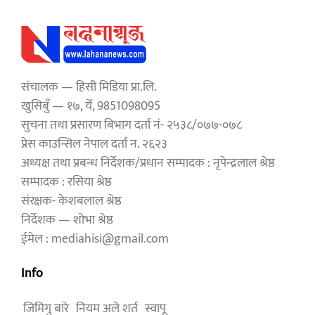
संचालक — हिसी मिडिया प्रा.लि.
खुसिबुँ — १७, येँ, 9851098095
सुचना तथा प्रसारण बिभाग दर्ता नं- २५३८/०७७-०७८
प्रेस काउन्सिल नेपाल दर्ता न. २६२३
अध्यक्ष तथा प्रबन्ध निर्देशक/प्रधान सम्पादक : नृपेन्द्रलाल श्रेष्ठ
सम्पादक : रसिया श्रेष्ठ
संरक्षक- केशबलाल श्रेष्ठ
निर्देशक — शोभा श्रेष्ठ
ईमेल : mediahisi@gmail.com
Info
जिमिगु बारे
नियम अले शर्त
स्वापू