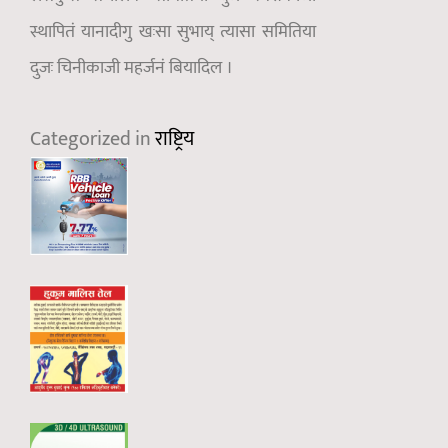
स्थापितं यानादीगु खःसा सुभाय् त्यासा समितिया
दुजः चिनीकाजी महर्जनं बियादिल ।
Categorized in
राष्ट्रिय