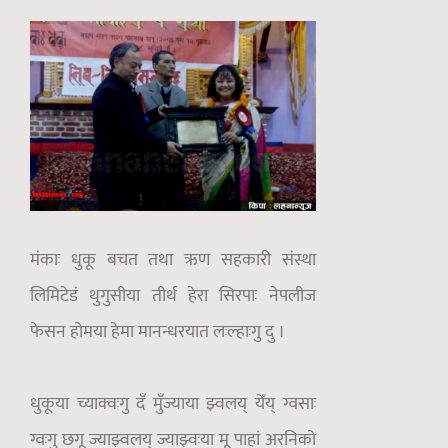
मंकाः धुकू बचत तथा ऋण सहकारी संस्था
लिमिटेडं थुगुसीया तीर्थ हेरा सिरपाः नेपलीज
फेसन होमया हेमा मानन्धरयात लःल्हाःगु दु ।
धुकूया च्याक्वःगु दँ मुँज्याया झ्वलय् येँय् ग्वसाः
ग्वःगु छगू ज्याझ्वलय् ज्याझ्वःया मू पाहां अरनिको