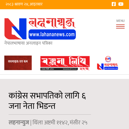
२०८३ श्रावण २४, आइतबार
Tog
nav
नेपालभाषाया अनलाइन पत्रिका
कांग्रेस सभापतिको लागि ६
जना नेता भिडन्त
लहनान्युज
| थिंला अष्टमी ११४२, मंसीर २५