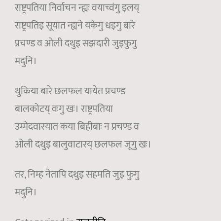
राष्ट्रपतिया निर्वाचन न्ह्यः वयाच्वंगु इलय्
राष्ट्रपतिइ सूयात न्ह्यने यकेगु धइगु बारे
प्रचण्ड व ओली दथुइ सझदारी जुइफुगु
मदुनि।
थुकिया बारे छलफल यायेत प्रचण्ड
बालकोटय् वःगु खः। राष्ट्रपतिया
उम्मेदवारयात कया बिहीबाः न प्रचण्ड व
ओली दथुइ बालुवाटारय् छलफल जूगु खः।
तर, निम्ह नेतापि दथुइ सहमति जुइ फुगु
मदुनि।