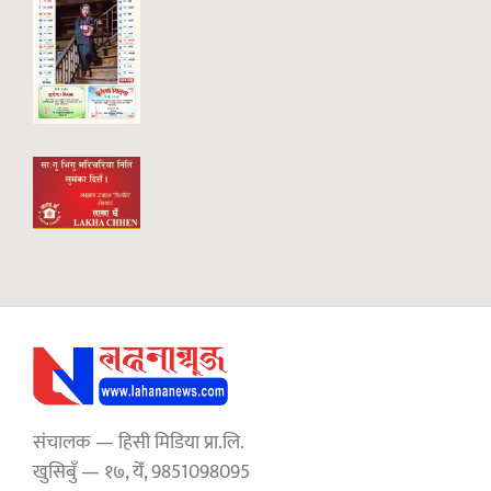
संचालक — हिसी मिडिया प्रा.लि.
खुसिबुँ — १७, येँ, 9851098095