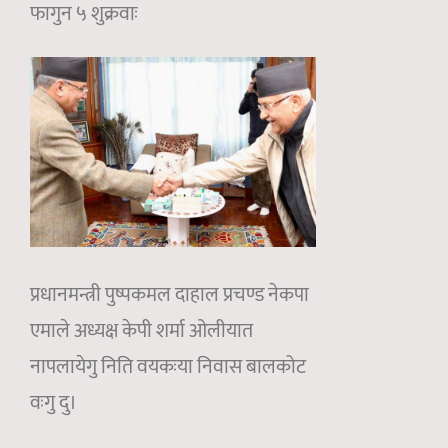
फागुन ५ शुक्रवाः
प्रधानमन्त्री पुष्पकमल दाहाल प्रचण्ड नेकपा
एमाले अध्यक्ष केपी शर्मा ओलीयात
नापलायेगु निति वयकःया निवास बालकोट
वःगु दु।