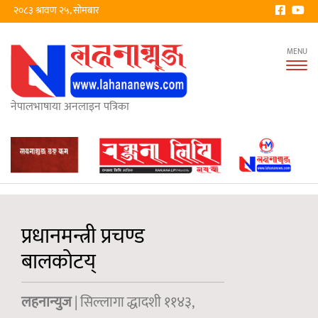
२०८३ श्रावण २५, सोमबार
Tog
nav
नेपालभाषाया अनलाइन पत्रिका
प्रधानमन्त्री प्रचण्ड
बालकोटय्
लहनान्युज
| सिल्लागा द्धादशी ११४३,