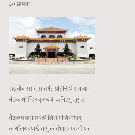
३० सोमवाः
सङ्घीय संसद् अन्तर्गत प्रतिनिधि सभाया
बैठक थौ न्हिनय् १ बजे च्वनिइगु जुगु दु।
बैठकय् प्रधानमन्त्री लिसे मन्त्रिपरिषद्
कार्यालयबपाखे वःगु कार्यभारसम्बन्धी पत्र