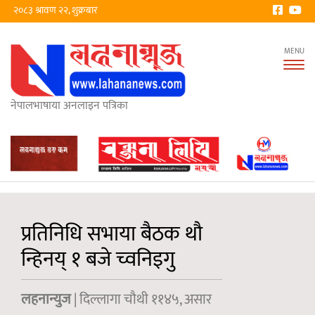
२०८३ श्रावण २२, शुक्रबार
Tog
nav
नेपालभाषाया अनलाइन पत्रिका
प्रतिनिधि सभाया बैठक थौ
न्हिनय् १ बजे च्वनिइगु
लहनान्युज
| दिल्लागा चौथी ११४५, असार