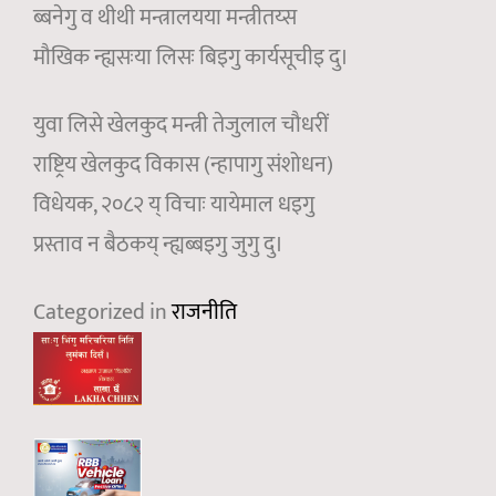
ब्बनेगु व थीथी मन्त्रालयया मन्त्रीतय्स
मौखिक न्ह्यसःया लिसः बिइगु कार्यसूचीइ दु।
युवा लिसे खेलकुद मन्त्री तेजुलाल चौधरीं
राष्ट्रिय खेलकुद विकास (न्हापागु संशोधन)
विधेयक, २०८२ य् विचाः यायेमाल धइगु
प्रस्ताव न बैठकय् न्ह्यब्बइगु जुगु दु।
Categorized in
राजनीति