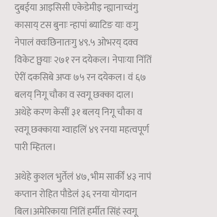
दुबईया आइसिसी एकेडेमीइ न्ह्यानाच्वंगु
कासाय् टस बुनाः न्हापां ब्याटिङ याः वःगु
नेपालं क्वःछिनातःगु ४९.५ ओभरय् दक्व
विकेट छ्वयाः २७१ रन दयेकल। नेपाःया निंतिं
ऐरीं दकसिबे अप्वः ७५ रन दयेकल। वं ६७
बलय् निगू चौका व स्वगू छक्का दाल।
अथेहे करण केसीं ३१ बलय् निगू चौका व
स्वगू छक्काया ग्वाहलिं ४९ रनया महत्वपूर्ण
पारी म्हितल।
अथेहे कुशल भुर्तेलं ४७, भीम सार्कीं ४३ नापं
कप्तान रोहित पौडेलं ३६ रनया योगदान
बिल।अमेरिकाया निंतिं हर्मीत सिंहं स्वगू