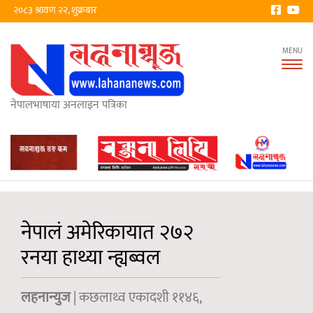
२०८३ श्रावण २२, शुक्रबार
Tog
nav
नेपालभाषाया अनलाइन पत्रिका
नेपालं अमेरिकायात २७२
रनया हाथ्या न्ह्यब्वल
लहनान्युज
| कछलाथ्व एकादशी ११४६,