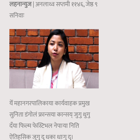
लहनान्युज
| अनलाथ्व सप्तमी ११४६, जेष्ठ ९
सनिवाः
येँ महानगरपालिकाया कार्यवाहक प्रमुख
सुनिता डंगोलं फ्रान्सया कान्सय् जुगु थुगु
दँया फिल्म फेस्टिभल नेपाःया निति
ऐतिहसिक जुगु दु धका धाःगु दु।