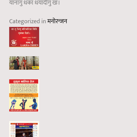
यानागु धका धयादीगु खः।
Categorized in
मनोरन्जन