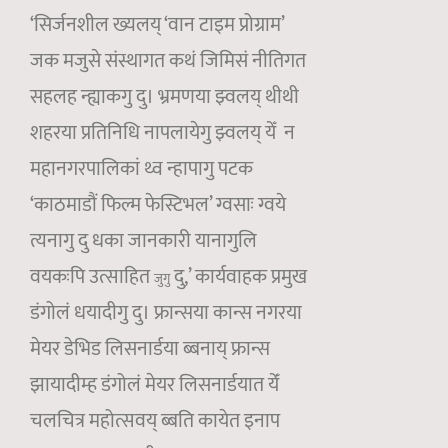
‘सिर्जनशील ख्यलय् ‘वान टाइम प्रोग्राम’
जक मजुसे संस्थागत कथं जिमिसं नीतिगत
सहलह न्ह्याकगु दु। भ्रमणया झ्वलय् थीथी
शहरया प्रतिनिधि नापलायेगु झ्वलय् येँ न
महानगरपालिकां थ्व न्हापागु पटक
‘काठमाडौं फिल्म फेस्टिभल’ ग्वसाः ग्वये
त्यनागु दु धका जानकारी यानागुलि
वयकःपि उत्साहित
दु,’ कार्यवाहक प्रमुख
जुगु
डंगोलं धयादीगु दु। फ्रान्सया कान्स नगरया
मेयर डेभिड लिसनार्डया ब्बनाय् फ्रान्स
झायादीम्ह डंगोलं मेयर लिसनार्डयात येँं
चलचित्र महोत्सवय् ब्बति कायेत इनाप