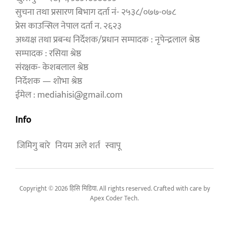
सुचना तथा प्रसारण बिभाग दर्ता नं- २५३८/०७७-०७८
प्रेस काउन्सिल नेपाल दर्ता न. २६२३
अध्यक्ष तथा प्रबन्ध निर्देशक/प्रधान सम्पादक : नृपेन्द्रलाल श्रेष्ठ
सम्पादक : रसिया श्रेष्ठ
संरक्षक- केशबलाल श्रेष्ठ
निर्देशक — शोभा श्रेष्ठ
ईमेल : mediahisi@gmail.com
Info
जिमिगु बारे
नियम अले शर्त
स्वापू
Copyright © 2026 हिसि मिडिया. All rights reserved. Crafted with care by
Apex Coder Tech
.