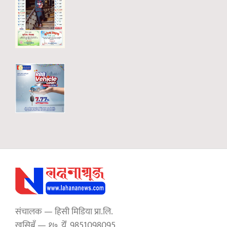
संचालक — हिसी मिडिया प्रा.लि.
खुसिबुँ — १७, येँ, 9851098095