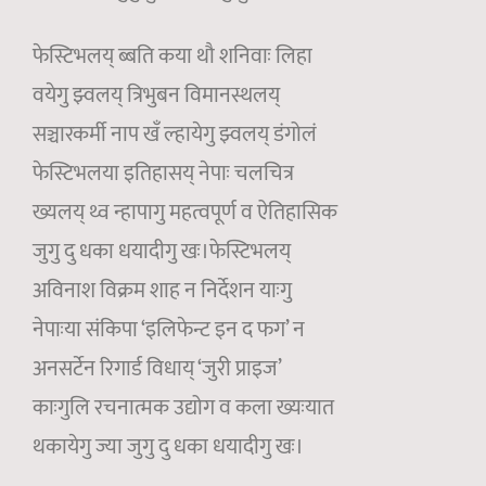
फेस्टिभलय् ब्बति कया थौ शनिवाः लिहा
वयेगु झ्वलय् त्रिभुबन विमानस्थलय्
सञ्चारकर्मी नाप खँ ल्हायेगु झ्वलय् डंगोलं
फेस्टिभलया इतिहासय् नेपाः चलचित्र
ख्यलय् थ्व न्हापागु महत्वपूर्ण व ऐतिहासिक
जुगु दु धका धयादीगु खः।फेस्टिभलय्
अविनाश विक्रम शाह न निर्देशन याःगु
नेपाःया संकिपा ‘इलिफेन्ट इन द फग’ न
अनसर्टेन रिगार्ड विधाय् ‘जुरी प्राइज’
काःगुलि रचनात्मक उद्योग व कला ख्यःयात
थकायेगु ज्या जुगु दु धका धयादीगु खः।