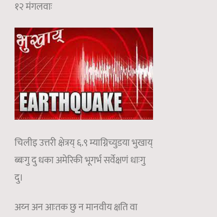
१२ मंगलवाः
चिलीइ उत्तरी क्षेत्रय् ६.९ म्याग्निच्युडया भुखाय्
ब्बःगु दु धका अमेरिकी भूगर्भ सर्वेक्षणं धाःगु
दु।
अय्न अन आःतक छु न मानवीय क्षति वा