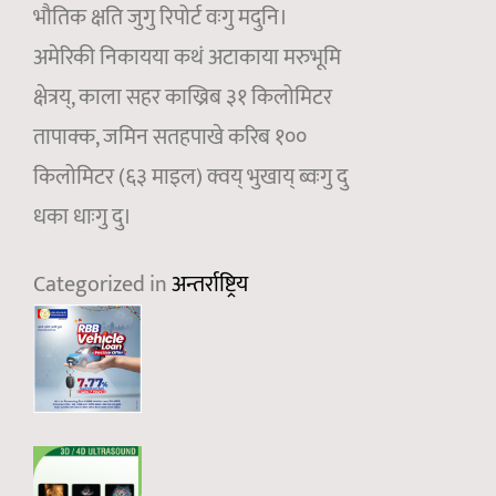
भौतिक क्षति जुगु रिपोर्ट वःगु मदुनि।
अमेरिकी निकायया कथं अटाकाया मरुभूमि
क्षेत्रय्, काला सहर काख्रिब ३१ किलोमिटर
तापाक्क, जमिन सतहपाखे करिब १००
किलोमिटर (६३ माइल) क्वय् भुखाय् ब्वःगु दु
धका धाःगु दु।
Categorized in
अन्तर्राष्ट्रिय