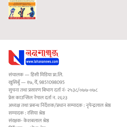
संचालक — हिसी मिडिया प्रा.लि.
खुसिबुँ — १७, येँ, 9851098095
सुचना तथा प्रसारण बिभाग दर्ता नं- २५३८/०७७-०७८
प्रेस काउन्सिल नेपाल दर्ता न. २६२३
अध्यक्ष तथा प्रबन्ध निर्देशक/प्रधान सम्पादक : नृपेन्द्रलाल श्रेष्ठ
सम्पादक : रसिया श्रेष्ठ
संरक्षक- केशबलाल श्रेष्ठ