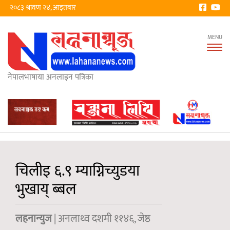
२०८३ श्रावण २४, आइतबार
Tog
nav
नेपालभाषाया अनलाइन पत्रिका
चिलीइ ६.९ म्याग्निच्युडया
भुखाय् ब्बल
लहनान्युज
| अनलाथ्व दशमी ११४६, जेष्ठ