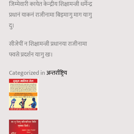
जिम्मेवारी कायेत केन्द्रीय शिक्षामन्त्री धर्मेन्द्र
प्रधानं याकनं राजीनामा बिइमाःगु माग याःगु
दु।
सीजेपीं न शिक्षामन्त्री प्रधानया राजीनामा
फ्वसे प्रदर्शन याःगु खः।
Categorized in
अन्तर्राष्ट्रिय