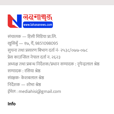
संचालक — हिसी मिडिया प्रा.लि.
खुसिबुँ — १७, येँ, 9851098095
सुचना तथा प्रसारण बिभाग दर्ता नं- २५३८/०७७-०७८
प्रेस काउन्सिल नेपाल दर्ता न. २६२३
अध्यक्ष तथा प्रबन्ध निर्देशक/प्रधान सम्पादक : नृपेन्द्रलाल श्रेष्ठ
सम्पादक : रसिया श्रेष्ठ
संरक्षक- केशबलाल श्रेष्ठ
निर्देशक — शोभा श्रेष्ठ
ईमेल : mediahisi@gmail.com
Info