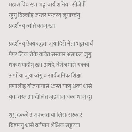
महासचिव खः। भट्टाचार्य शनिवाः सीजेपीं
न्हुुगु दिल्लीइ जन्तर मन्तरय् जुयाच्वंगु
प्रदर्शनय् ब्बति काःगु खः।
प्रदर्शनय् ऐक्यबद्धता जुयादिसे नेता भट्टाचार्यं
पेपर लिक रोके यायेत सरकार असफल जुगु
धक धयादीगु खः। अथेहे, बेरोजगारी यक्को
अप्पोया जुयाच्वंगु व सार्वजनिक शिक्षा
प्रणालीइ योजनायासे ध्वस्त याःगु धका धासे
युवा तय्त आन्दोलित जुइमाःगु धका धाःगु दु।
थुगु दक्को असफलताया लिसः सरकारं
बिइमःगु धासे वर्तमान शैक्षिक सङ्कटया