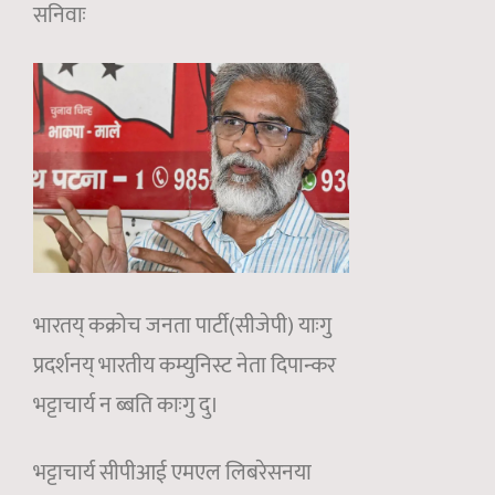
सनिवाः
भारतय् कक्रोच जनता पार्टी(सीजेपी) याःगु
प्रदर्शनय् भारतीय कम्युनिस्ट नेता दिपान्कर
भट्टाचार्य न ब्बति काःगु दु।
भट्टाचार्य सीपीआई एमएल लिबरेसनया