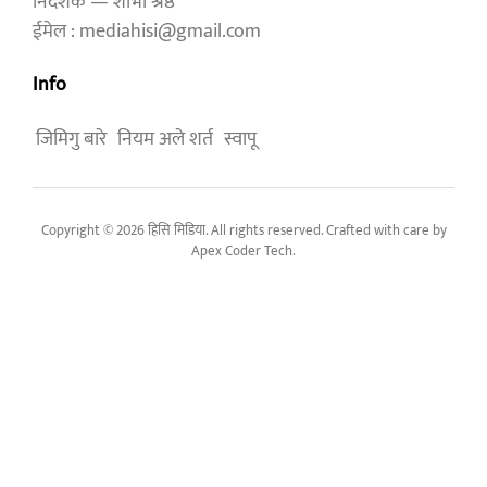
निर्देशक — शोभा श्रेष्ठ
ईमेल : mediahisi@gmail.com
Info
जिमिगु बारे
नियम अले शर्त
स्वापू
Copyright © 2026 हिसि मिडिया. All rights reserved. Crafted with care by
Apex Coder Tech
.