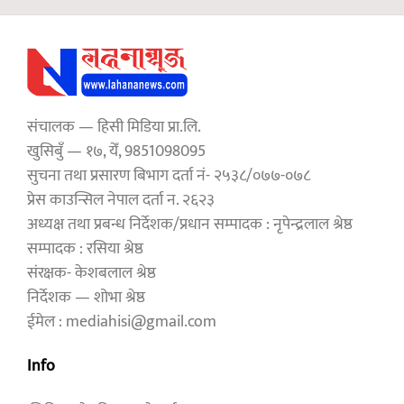
संचालक — हिसी मिडिया प्रा.लि.
खुसिबुँ — १७, येँ, 9851098095
सुचना तथा प्रसारण बिभाग दर्ता नं- २५३८/०७७-०७८
प्रेस काउन्सिल नेपाल दर्ता न. २६२३
अध्यक्ष तथा प्रबन्ध निर्देशक/प्रधान सम्पादक : नृपेन्द्रलाल श्रेष्ठ
सम्पादक : रसिया श्रेष्ठ
संरक्षक- केशबलाल श्रेष्ठ
निर्देशक — शोभा श्रेष्ठ
ईमेल : mediahisi@gmail.com
Info