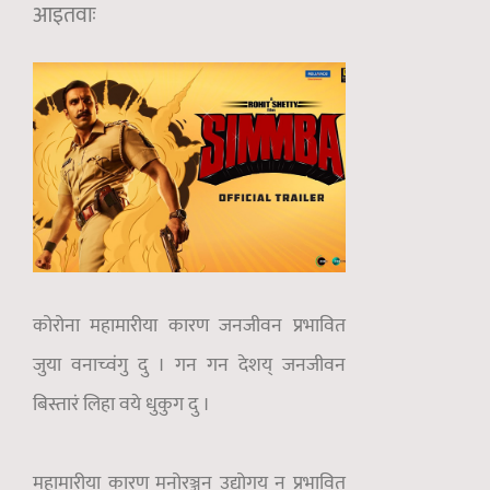
आइतवाः
कोरोना महामारीया कारण जनजीवन प्रभावित
जुया वनाच्वंगु दु । गन गन देशय् जनजीवन
बिस्तारं लिहा वये धुकुग दु ।
महामारीया कारण मनोरञ्जन उद्योगय् न प्रभावित