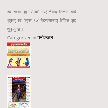
थ्व स्वया न्ह्य ‘सिम्बा’ अस्ट्रेलियाय् रिलिज याये
धुकुगु खः, ‘सुपर ३०’ नेदरल्यान्डय् रिलिज जुइ
धुकुगु खः ।
Categorized in
मनोरन्जन