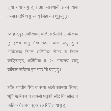
जुया वयाच्वगु दु । आः सावधानी अपने याना
कलाकारपि थःगु ज्याय् लिहा वने धुकुगु दु ।
थ्व हे दथुइ अमेरिकाय् बलिउड प्रेमीपि अमेरिकाय्
छु हलय् थःगु सेवा प्रदान याये त्यःगु दु ।
अमेरिकाय् रिगल भर्जिनिया सेन्टर व रिगल
कन्ट्रिसाइड, भर्जिनिया व २८ अगस्तय् स्वगू
बलिउड संकिपा पुनः प्रदर्शनी याःगु दु ।
उकि रणवीर सिंह व सारा अली खानया सिम्बा,
भूमि पेडनेकर व तापसी पन्नुको साँड कि आँख व
ऋतिक रोशनया सुपर ३० रिलिज याःगु दु ।