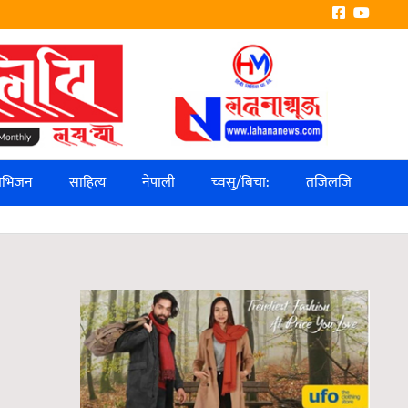
लिभिजन
साहित्य
नेपाली
च्वसु/बिचा:
तजिलजि