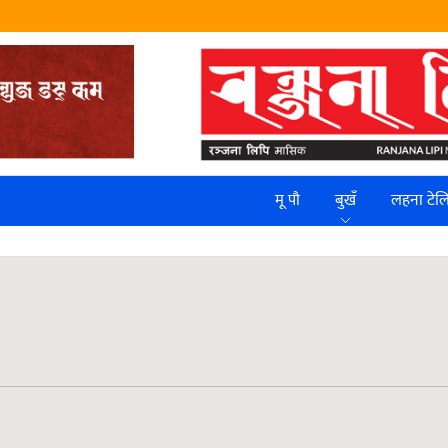
मू पौ
बुखँ
लहना टे