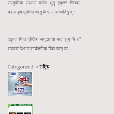
संस्कृतिया संरक्षण यायेत थुगु इदुल्ल फित्रया
महत्त्वपूर्ण भूमिका दइगु बिश्वास प्वकादिगु दु ।
इदुल्ल फित्र मुस्लिम समुदायया नखः जुगु नि थौं
सरकारं देशभर सार्वजनिक बिदा याःगु खः ।
Categorized in
राष्ट्रिय