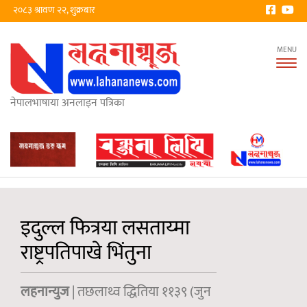
२०८३ श्रावण २२, शुक्रबार
Tog
nav
नेपालभाषाया अनलाइन पत्रिका
इदुल्ल फित्रया लसताय्मा
राष्ट्रपतिपाखे भिंतुना
लहनान्युज
| तछलाथ्व द्धितिया ११३९ (जुन