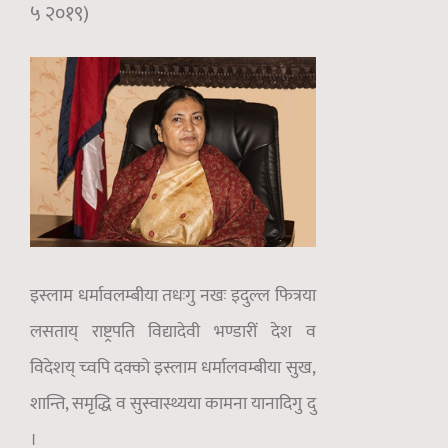
५ २०१९)
इस्लाम धर्मावलम्बीया तधःगु नखः इदुल्ल फित्रया
लसताय् राष्ट्रपति विद्यादेवी भण्डारीं देश व
विदेशय् च्वपि दक्को इस्लाम धर्मालवम्बीया सुख,
शान्ति, समृद्धि व सुस्वास्थ्यया कामना यानादिगु दु
।