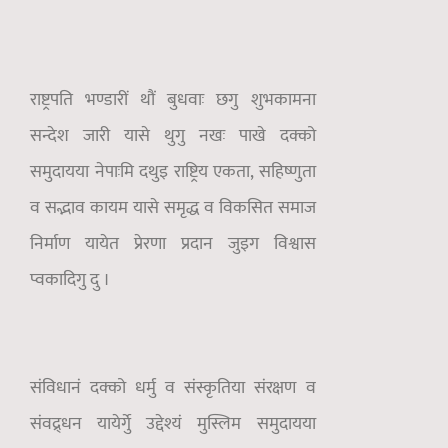
राष्ट्रपति भण्डारीं थौं बुधवाः छगु शुभकामना
सन्देश जारी यासे थुगु नखः पाखे दक्को
समुदायया नेपाःमि दथुइ राष्ट्रिय एकता, सहिष्णुता
व सद्भाव कायम यासे समृद्ध व विकसित समाज
निर्माण यायेत प्रेरणा प्रदान जुइग विश्वास
प्वकादिगु दु ।
संविधानं दक्को धर्मु व संस्कृतिया संरक्षण व
संवद्र्धन यायेर्गुे उद्देश्यं मुस्लिम समुदायया