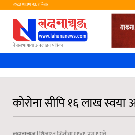
२०८३ श्रावण २३, शनिबार
नेपालभाषाया अनलाइन पत्रिका
कोरोना सीपि १६ लाख स्वया अ
लहानान्युज
| थिंलाथ्व द्धितीया ११४१, पुस १ गते