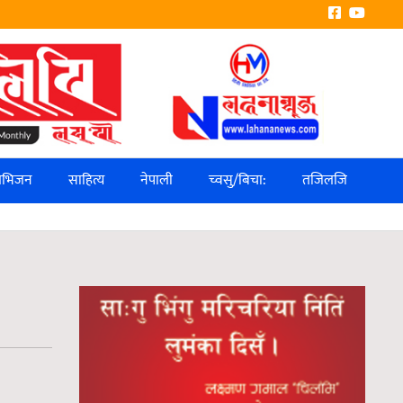
लिभिजन
साहित्य
नेपाली
च्वसु/बिचा:
तजिलजि