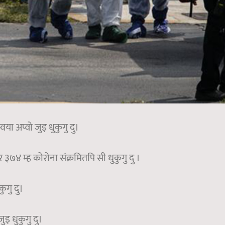
या अप्वो जुइ धुकुगु दु।
३७४ म्ह कोरोना संक्रमितपि सी धुकुगु दु ।
ुगु दु।
इ धुकुगु दु।