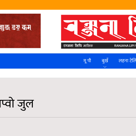
मू पौ
बुखँ
लहना टे
प्वो जुल