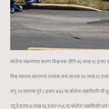
कोरोना संक्रमणया कारण विश्वन्यकं सीपि १६ लाख १८ हजार स्व
विश्व स्वास्थ्य संठगनया तथ्यांक कथं आःतक १६ लाख १८ हजार 
वःगु २४ घण्टाया दुने ८ हजार ४४३ म्ह कोरोना संक्रमितपि सी धुक
उगु हे इलय् ४ लाख ९६ हजार १५६ म्ह कोरोना संक्रमितपि थपे जु