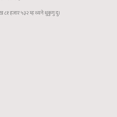
८१ हजार ५३२ म्ह थ्यःने धुकुगु दु।