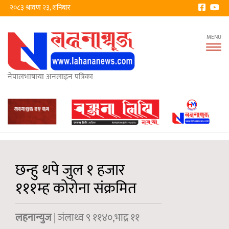
२०८३ श्रावण २३, शनिबार
Tog
nav
नेपालभाषाया अनलाइन पत्रिका
छन्हु थपे जुल १ हजार
१११म्ह कोरोना संक्रमित
लहनान्युज
| ञंलाथ्व ९ ११४०,भाद्र ११