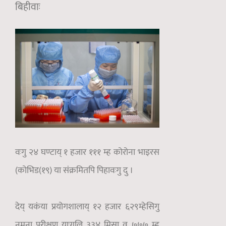
बिहीवाः
वःगु २४ घण्टाय् १ हजार १११ म्ह कोरोना भाइरस
(कोभिड(१९) या संक्रमितपि पिहावःगु दु ।
देय् यकंया प्रयोगशालाय् १२ हजार ६२९म्हेसिगु
नमुना परीक्षण याःगुलि ३३४ मिसा व ७७७ म्ह