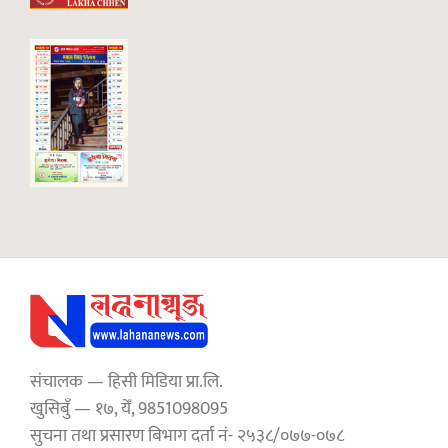
संचालक — हिसी मिडिया प्रा.लि.
खुसिबुँ — १७, येँ, 9851098095
सुचना तथा प्रसारण बिभाग दर्ता नं- २५३८/०७७-०७८