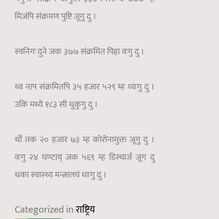
मिजंपि संक्रमण पुष्टि जूगु दु ।
स्वनिगः दुने जक ३७७ संक्रमित पिहा वःगु दु ।
थ्व नाप संक्रमितपि ३५ हजार ५२९ म्ह थ्यःगु दु ।
उकि मध्ये १८३ सी धुकुगु दु ।
थौं तक २० हजार ७३ म्ह कोरोनामुक्त जूगु दु ।
वःगु २४ घण्टाय् जक ५६९ म्ह डिस्चार्ज जूग दु
धका स्वास्थ्य मन्त्रालयं धाःगु दु ।
Categorized in
राष्ट्रिय