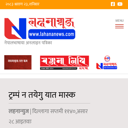
२०८३ श्रावण २३, शनिबार
Tog
nav
नेपालभाषाया अनलाइन पत्रिका
ट्रम्पं न तयेगु यात मास्क
लहनान्युज
| दिल्लागा सप्तमी ११४०,असार
२८ आइतवाः