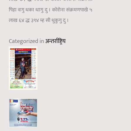
पिहा वःगु धका धाःगु दु । कोरोना संक्रमणपाखे ५
लाख ६४ द्धः ३९४ म्ह सी धुकुगु दु ।
Categorized in
अन्तर्राष्ट्रिय