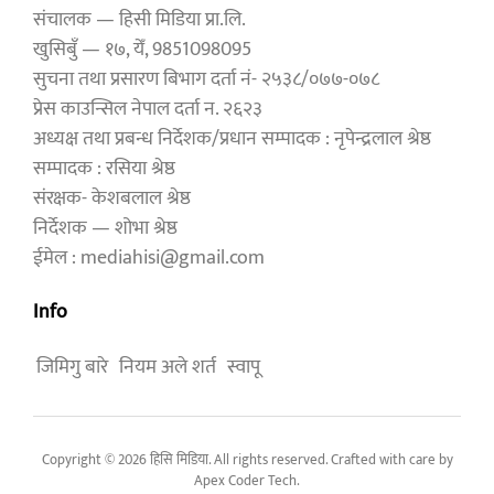
संचालक — हिसी मिडिया प्रा.लि.
खुसिबुँ — १७, येँ, 9851098095
सुचना तथा प्रसारण बिभाग दर्ता नं- २५३८/०७७-०७८
प्रेस काउन्सिल नेपाल दर्ता न. २६२३
अध्यक्ष तथा प्रबन्ध निर्देशक/प्रधान सम्पादक : नृपेन्द्रलाल श्रेष्ठ
सम्पादक : रसिया श्रेष्ठ
संरक्षक- केशबलाल श्रेष्ठ
निर्देशक — शोभा श्रेष्ठ
ईमेल : mediahisi@gmail.com
Info
जिमिगु बारे
नियम अले शर्त
स्वापू
Copyright © 2026 हिसि मिडिया. All rights reserved. Crafted with care by
Apex Coder Tech
.