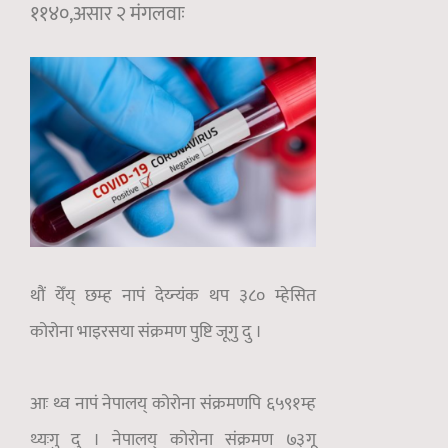
११४०,असार २ मंगलवाः
थौं येँय् छम्ह नापं देय्न्यंक थप ३८० म्हेसित
कोरोना भाइरसया संक्रमण पुष्टि जूगु दु ।
आः थ्व नापं नेपालय् कोरोना संक्रमणपि ६५९१म्ह
थ्यःगु दु । नेपालय् कोरोना संक्रमण ७३गू