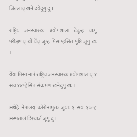
जिल्लाय् खने दयेदुगु दु ।
राष्ट्रिय जनस्वास्थ्य प्रयोगशाला टेकुइ याःगु
परीक्षणय् थौं येँय् जूम्ह मिसाम्हसित पुष्टि जूगु खः
।
येँया मिसा नापं राष्ट्रिय जनस्वास्थ्य प्रयोगशालाय् १
सय १४म्हेसित संक्रमण खनेदुगु खः ।
अथेहे नेपालय् कोरोनामुक्त जुयाः १ सय १७म्ह
अस्पतालं डिस्चार्ज जूगु दु ।