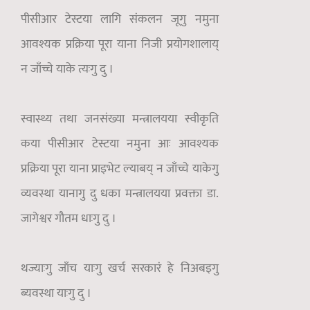
पीसीआर टेस्टया लागि संकलन जूगु नमुना
आवश्यक प्रक्रिया पूरा याना निजी प्रयोगशालाय्
न जाँच्चे याके त्यःगु दु ।
स्वास्थ्य तथा जनसंख्या मन्त्रालयया स्वीकृति
कया पीसीआर टेस्टया नमुना आः आवश्यक
प्रक्रिया पूरा याना प्राइभेट ल्याबय् न जाँच्चे याकेगु
व्यवस्था यानागु दु धका मन्त्रालयया प्रवक्ता डा.
जागेश्वर गौतम धाःगु दु ।
थज्याःगु जाँच याःगु खर्च सरकारं हे निअबइगु
ब्यवस्था याःगु दु ।