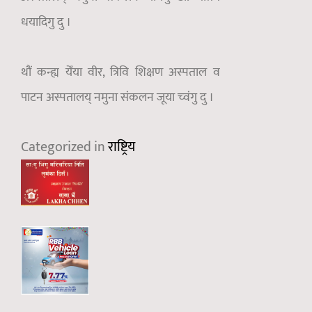
धयादिगु दु ।
थौं कन्ह्य येँया वीर, त्रिवि शिक्षण अस्पताल व
पाटन अस्पतालय् नमुना संकलन जूया च्वंगु दु ।
Categorized in
राष्ट्रिय