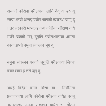
सरकारं कोरोना परीक्षणया लागि देय् या २० गू
स्वया अप्वो थासय् प्रयोगशालायो व्यवस्था याःगु दु
। तर सरकारी मापदण्ड कथं कोरोना परीक्षण याये
माःपि यक्को मनू दुगुलि प्रयोगशालाया क्षमता
स्वया अप्वो नमुना संकलन जूग दु ।
नमुना संकलन यक्को जूगुलि परीक्षणया लिच्वः
वयेत छवाः ई लगे जूगु दु ।
अथेहे विदेश वनेत भिसा वा निरोगिता
प्रमाणपत्रया लागि कोरोना परीक्षण यायेत स्वगू
अस्पतालय् नमुना संकलन यायेगु डा. गौतमं