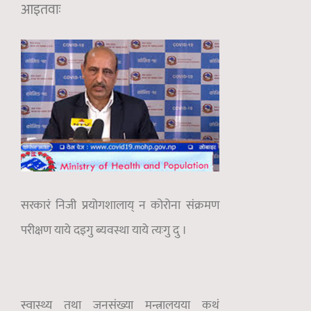
आइतवाः
सरकारं निजी प्रयोगशालाय् न कोरोना संक्रमण
परीक्षण याये दइगु ब्यवस्था याये त्यःगु दु ।
स्वास्थ्य तथा जनसंख्या मन्त्रालयया कथं