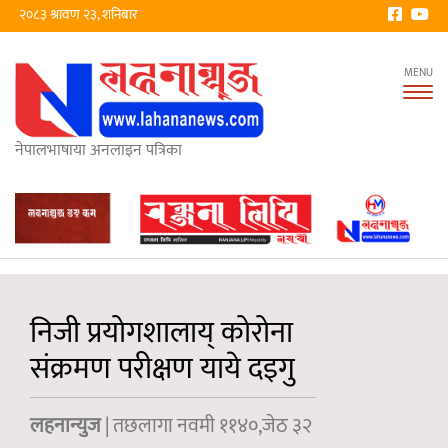
२०८३ श्रावण २३, शनिबार
Tog
nav
नेपालभाषाया अनलाइन पत्रिका
निजी प्रयोगशालाय् कोरोना
संक्रमण परीक्षण याये दइगु
लहनान्युज
| तछलागा नवमी ११४०,जेठ ३२