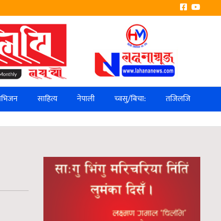
लिभिजन
साहित्य
नेपाली
च्वसु/बिचा:
तजिलजि