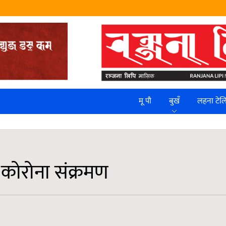
मू पौ
बुखँ
लहना टे
त कोरोना संक्रमण