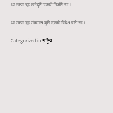
थ्व स्वया न्ह्यः खनेदुपि दक्को मिजंपिं खः ।
थ्व स्वया न्ह्यः संक्रमण जुपि दक्को विदेश वःपि खः ।
Categorized in
राष्ट्रिय