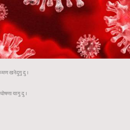
रमण खनेदुगु दु ।
 घोषणा याःगु दु ।