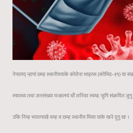
नेपालय् न्हापां छम्ह स्थानीययाके कोरोना भाइरस (कोभिड–१९) या संक्
स्वास्थ्य तथा जनसंख्या मन्त्रालयं थौं शनिवाः स्वम्ह न्हुपि संक्रमित जुगु
उकि निम्ह भारतपाखे वम्ह व छम्ह स्थानीय मिसा याके खने दुगु खः ।