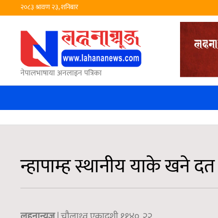
२०८३ श्रावण २३, शनिबार
नेपालभाषाया अनलाइन पत्रिका
न्हापाम्ह स्थानीय याके खने द
लहनान्युज
| चौलाथ्व एकादशी ११४०, २२