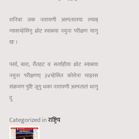
शनिवाः जक नारायणी अस्पतालया ल्याब्
न्यासःम्हेसिगु थ्रोट स्वाबया नमुना परीक्षण याःगु
खः ।
पर्सा, बारा, रौतहट व सर्लाहीया थ्रोट स्वाबया
नमुना परीक्षणय् ३४म्हेसित कोरोना भाइरस
संक्रमण पुष्टि जूगु धका नारायणी अस्पतालं धाःगु
दु
Categorized in
राष्ट्रिय