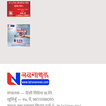
संचालक — हिसी मिडिया प्रा.लि.
खुसिबुँ — १७, येँ, 9851098095
सुचना तथा प्रसारण बिभाग दर्ता नं- २५३८/०७७-०७८