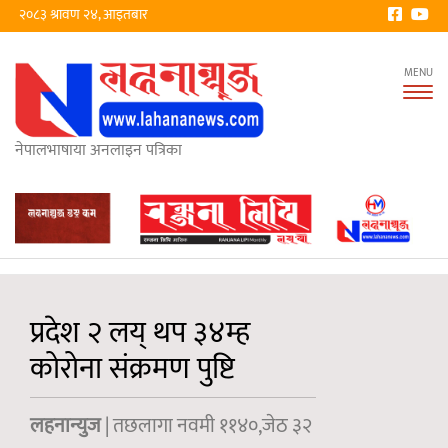
२०८३ श्रावण २४, आइतबार
Tog
nav
नेपालभाषाया अनलाइन पत्रिका
प्रदेश २ लय् थप ३४म्ह
कोरोना संक्रमण पुष्टि
लहनान्युज
| तछलागा नवमी ११४०,जेठ ३२