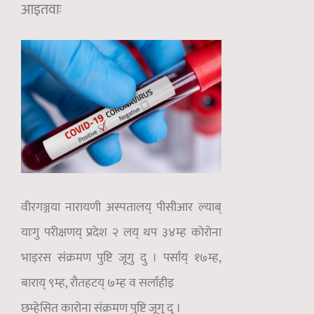
आइतवाः
वीरगञ्जया नारायणी अस्पतालय् पीसीआर ल्याब्
याःगु परीक्षणय् प्रदेश २ लय् थप ३४म्ह कोरोना
भाइरस संक्रमण पुष्टि जूगु दु । पर्साय् १७म्ह,
बाराय् ९म्ह, रौतहटय् ७म्ह व सर्लाहीइ
छम्हेसित कारोना संक्रमण पुष्टि जूगु दु ।