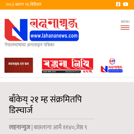
२०८३ श्रावण २१, बिहिबार
Tog
nav
नेपालभाषाया अनलाइन पत्रिका
बाँकेय् २१ म्ह संक्रमितपि
डिस्चार्ज
लहनान्युज
| बछलागा आमै ११४०,जेष्ठ ९