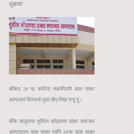
शुक्रवाः
बाँकेय् २१ म्ह कोरोना संक्रमितपि वास याका
अस्पतालं डिस्चार्ज जुया छेँय् लिहा वःगु दु ।
बाँके खजुराया शुशिल कोइराला प्रखर क्यान्सर
अस्पतालय् वास याका च्वपि २१म्ह वास याका