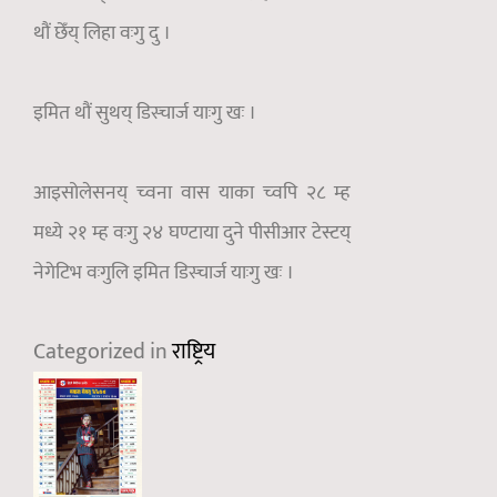
थौं छेँय् लिहा वःगु दु ।
इमित थौं सुथय् डिस्चार्ज याःगु खः ।
आइसोलेसनय् च्वना वास याका च्वपि २८ म्ह
मध्ये २१ म्ह वःगु २४ घण्टाया दुने पीसीआर टेस्टय्
नेगेटिभ वःगुलि इमित डिस्चार्ज याःगु खः ।
Categorized in
राष्ट्रिय