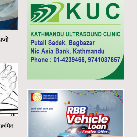
प्वोे
क्रमित