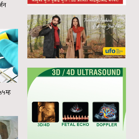
्जन
५५म्ह