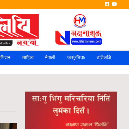
लिभिजन
साहित्य
नेपाली
च्वसु/बिचा:
तजिलजि