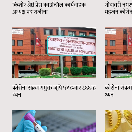
किशोर श्रेष्ठं प्रेस काउन्सिल कार्यवाहक
गोदावरी नगरप
अध्यक्ष पद राजीना
महर्जन कोरोना
कोरोना संक्रमणमुक्त जूपि ५१ हजार ८६६म्ह
कोरोना संक्र
थ्यन
थ्यन