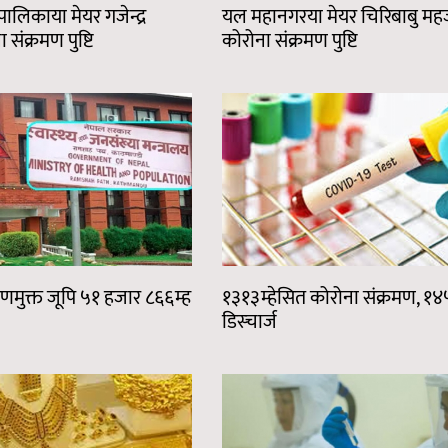
ालिकाया मेयर गजेन्द्र
यल महानगरया मेयर चिरिबाबु महर
 संक्रमण पुष्टि
कोरोना संक्रमण पुष्टि
मणमुक्त जूपि ५१ हजार ८६६म्ह
१३१३म्हेसित कोरोना संक्रमण, १४
डिस्चार्ज