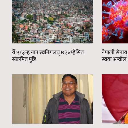
येँ ५८३म्ह नाप स्वनिगलय् ७२४म्हेसित
नेपाली सेनाय
संक्रमित पुष्टि
स्वया अप्वोल