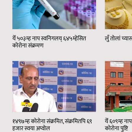
येँ ५०३म्ह नाप स्वनिगलय् ६४५म्हेसित
लुँ तोलां च्य
कोरोना संक्रमण
१४९७म्ह कोरोना संक्रमित, संक्रमितपि ६९
येँ ६०९म्ह न
हजार स्वया अप्वोल
कोरोना पुष्टि