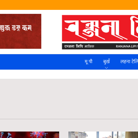
मू पौ
बुखँ
लहना टे