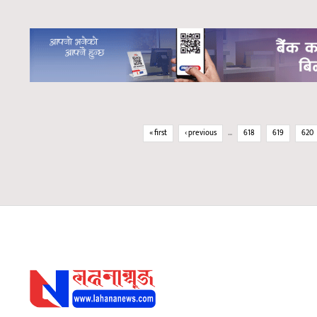
Pages
« first
‹ previous
…
618
619
620