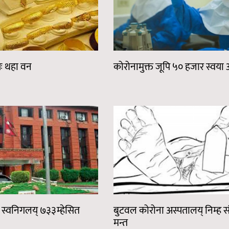
ासः थहा वन
कोरोनामुक्त जूपि ५० हजार स्वया अ
ाप स्वनिगलय् ७३३म्हेसित
बुटवल कोरोना अस्पतालय् निम्ह सं
मन्त