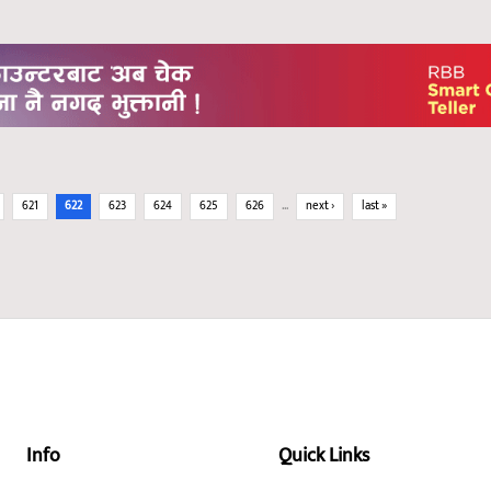
621
622
623
624
625
626
…
next ›
last »
Info
Quick Links