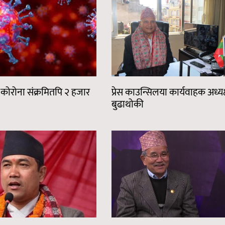
् कोरोना संक्रमितपि २ हजार
प्रेस काउन्सिलया कार्यवाहक अध्यक्
बुढाथोकी