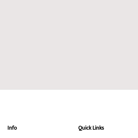
Info
Quick Links