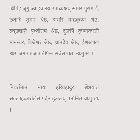
थिमिइ जूगु ज्याझ्वलय् उपाध्यक्षय् सागर गुरागाइँ,
छ्याञ्जे सुमन श्रेष्ठ, दांभरि चन्द्रकृष्ण श्रेष्ठ,
ल्यूछ्याञ्जे पृथ्वीराम श्रेष्ठ, दुजःपिं कृष्णकाजी
मानन्धर, विश्वेश्वर श्रेष्ठ, ज्ञानदेव श्रेष्ठ, ईश्वरलाल
श्रेष्ठ, जगत प्रजापतिपिन्त सर्वसम्मत ल्यःगु खः ।
निवर्तमान नायः हरिवहादुर श्रेष्ठयात
सल्लाहकारलिसें पदेन दुजलय् मनोनित याःगु खः
।