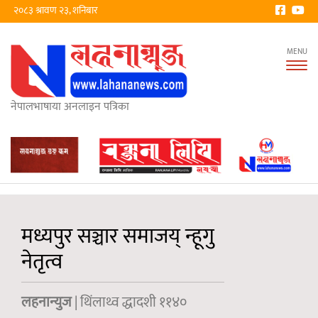
२०८३ श्रावण २३, शनिबार
Tog
nav
नेपालभाषाया अनलाइन पत्रिका
मध्यपुर सञ्चार समाजय् न्हूगु
नेतृत्व
लहनान्युज
| थिंलाथ्व द्धादशी ११४०