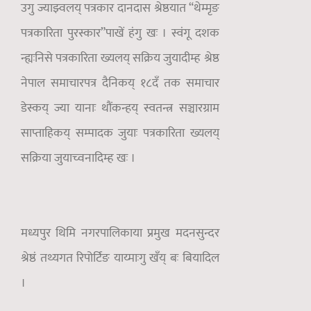
उगु ज्याझ्वलय् पत्रकार दानदास श्रेष्ठयात “थेम्मृङ
पत्रकारिता पुरस्कार”पाखें हंगु खः । स्वंगू दशक
न्ह्यःनिसे पत्रकारिता ख्यलय् सक्रिय जुयादीम्ह श्रेष्ठ
नेपाल समाचारपत्र दैनिकय् १८दँ तक समाचार
डेस्कय् ज्या यानाः थौंकन्हय् स्वतन्त्र सञ्चारग्राम
साप्ताहिकय् सम्पादक जुयाः पत्रकारिता ख्यलय्
सक्रिया जुयाच्वनादिम्ह खः ।
मध्यपुर थिमि नगरपालिकाया प्रमुख मदनसुन्दर
श्रेष्ठं तथ्यगत रिपोर्टिङ याय्माःगु खँय् बः बियादिल
।