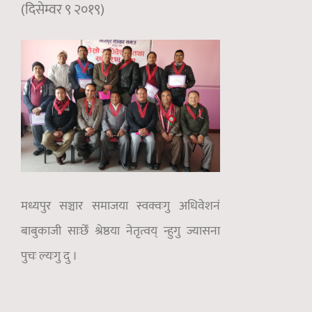
(दिसेम्वर ९ २०१९)
मध्यपुर सञ्चार समाजया स्वक्वःगु अधिवेशनं
बाबुकाजी साःछेँ श्रेष्ठया नेतृत्वय् न्हुगु ज्यासना
पुचः ल्यःगु दु ।