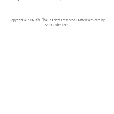
Copyright © 2026 हिसि मिडिया. All rights reserved. Crafted with care by
Apex Coder Tech
.