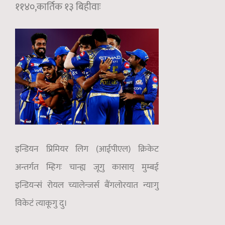
११४०,कार्तिक १३ बिहीवाः
इन्डियन प्रिमियर लिग (आईपीएल) क्रिकेट
अन्तर्गत म्हिगः चान्ह्य जूगु कासाय् मुम्बई
इन्डियन्सं रोयल च्यालेन्जर्स बैंगलोरयात न्याःगु
विकेटं त्याकूगु दु।