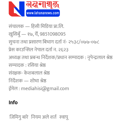
संचालक — हिसी मिडिया प्रा.लि.
खुसिबुँ — १७, येँ, 9851098095
सुचना तथा प्रसारण बिभाग दर्ता नं- २५३८/०७७-०७८
प्रेस काउन्सिल नेपाल दर्ता न. २६२३
अध्यक्ष तथा प्रबन्ध निर्देशक/प्रधान सम्पादक : नृपेन्द्रलाल श्रेष्ठ
सम्पादक : रसिया श्रेष्ठ
संरक्षक- केशबलाल श्रेष्ठ
निर्देशक — शोभा श्रेष्ठ
ईमेल : mediahisi@gmail.com
Info
जिमिगु बारे
नियम अले शर्त
स्वापू