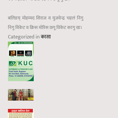
बलिङय् मोहम्मद सिराज व युजवेन्द्र चहलं निगु
निगु विकेट व क्रिस मोरिस छगू विकेट काःगु खः।
Categorized in
कासा