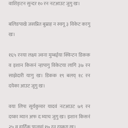
वाशिङ्टन सुन्दर १० रन नटआउट जुगु खः।
बलिङपाखे जसप्रित बुम्राह न स्वगू ३ विकेट काःगु
खः।
१६५ रनया लक्ष्य ज्वना मुम्बईया क्विन्टन डिकक
व इशान किसनं न्हापागु विकेटया लागि ३७ रन
साझेदारी याःगु खः। डिकक १९ बलय् १८ रन
दयेका आउट जूगु खः।
वया लिपा सूर्यकुमार यादवं नटआउट ७९ रन
दय्का म्यान अफ द म्याच जुगु खः। इशान किसनं
२५ व हार्दिक पान्ड्यां १७ रन दय्कूगु खः।