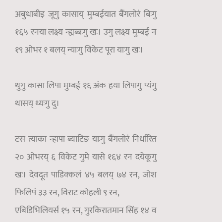
अबुधाबीइ जूगु कासाय् मुम्बईयात बैंगलोरं बिःगु
१६५ रनया लक्ष्य न्ह्यब्बःगु खः। उगु लक्ष्य मुम्बई न
१९ ओभर १ बलय् न्याःगु विकेट पूरा याःगु खः।
थुगु कासा लिपा मुम्बई १६ अंक हया लिपागु प्यंगु
थासय् थ्यःगु दु।
टस त्याका न्हापा ब्याटिङ याःगु बैंगलोरं निर्धारित
२० ओभरय् ६ विकेट गुमे यासे १६४ रन दयेकूगु
खः। देवदूत पाडिक्कलं ४५ बलय् ७४ रन, जोश
फिलिपं ३३ रन, विराट कोहली ९ रन,
एबिडिभिलियर्स १५ रन, गुरकिरातमान सिंह १४ व