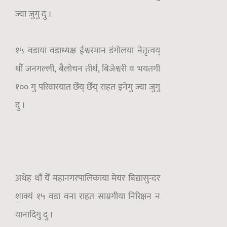
ज्या जुगु दु ।
१
५ वडाया वडाध्यक्ष ईश्वरमान डंगोलया नेतृत्वय्
थौं जनगल्ली, बैलोचन तीर्थ, बिजेश्वरी व भयतगी
१०० गु परिवारयात छेँय् छेँय् राहत इनेगु ज्या जुगु
दु ।
अथेह थौं येँ महानगरपालिकाया मेयर बिद्यासुन्दर
शाक्यं १५ वडा वना राहत साम्रगीया निरिक्षन न
यानादिगु दु ।