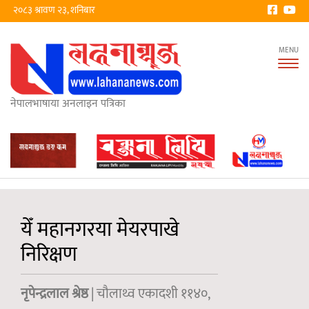
२०८३ श्रावण २३, शनिबार
Tog
nav
नेपालभाषाया अनलाइन पत्रिका
येँ महानगरया मेयरपाखे
निरिक्षण
नृपेन्द्रलाल श्रेष्ठ
| चौलाथ्व एकादशी ११४०,