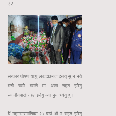
२२
सरकार घोषण याःगु लकडाउनया इलय् सु न नये
मखे च्वने म्वाले माः धका राहत इनेगु
स्थानीयपाखे राहत इनेगु ज्या जुया च्वंगु दु ।
येँ महानगरपालिका १५ वडां थौं न राहत इनेगु