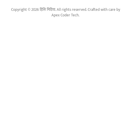
Copyright © 2026 हिसि मिडिया. All rights reserved. Crafted with care by
Apex Coder Tech
.