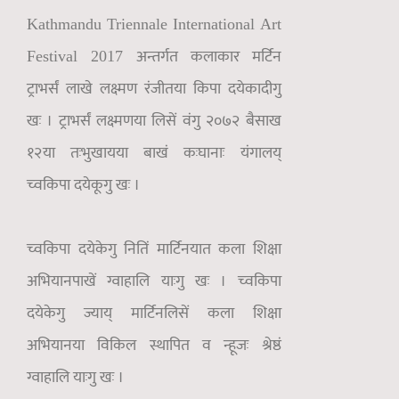
Kathmandu Triennale International Art
अन्तर्गत कलाकार मर्टिन
Festival 2017
ट्राभर्सं लाखे लक्ष्मण रंजीतया किपा दयेकादीगु
खः । ट्राभर्सं लक्ष्मणया
लिसें वंगु २०७२ बैसाख
१२या तःभुखायया बाखं कःघानाः यंगालय्
च्वकिपा दयेकूगु खः ।
च्वकिपा दयेकेगु नितिं मार्टिनयात कला शिक्षा
अभियानपाखें ग्वाहालि याःगु खः । च्वकिपा
दयेकेगु ज्याय् मार्टिनलिसें कला शिक्षा
अभियानया विकिल स्थापित व न्हूजः श्रेष्ठं
ग्वाहालि याःगु खः ।