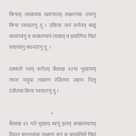
किपाय् लाखयया ख्वाःपातय् लक्ष्मणया तपाःगु
किपा च्वयातःगु दु । उकिया नापं सर्गतय् बखुं
ब्वयाच्वंगु व काष्ठमण्डपं लाखय् व झ्यालिंचा पिहां
वयाच्वंगु क्यनातःगु दु ।
दक्कले च्वय् सर्गतय् बैसाख १२या भुखाचय्
लानाः मदुम्ह लक्ष्मण रंजितया जहान निलु
रंजीतया किपा च्वयातःगु दु ।
बैसाख १२ गते भुखाय् ब्वःगु इलय् काष्ठमण्डपय्
हिदान यानाच्वंम्ह लक्ष्मण अनं थः कायलिसें पिहां