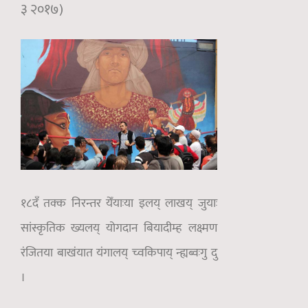
३ २०१७)
१८दँ तक्क निरन्तर येँयाःया इलय् लाखय् जुयाः
सांस्कृतिक ख्यलय् योगदान बियादीम्ह लक्ष्मण
रंजितया बाखंयात यंगालय् च्वकिपाय् न्ह्यब्वःगु दु
।