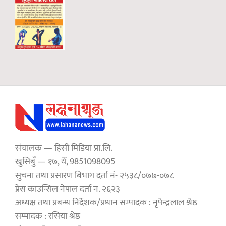
संचालक — हिसी मिडिया प्रा.लि.
खुसिबुँ — १७, येँ, 9851098095
सुचना तथा प्रसारण बिभाग दर्ता नं- २५३८/०७७-०७८
प्रेस काउन्सिल नेपाल दर्ता न. २६२३
अध्यक्ष तथा प्रबन्ध निर्देशक/प्रधान सम्पादक : नृपेन्द्रलाल श्रेष्ठ
सम्पादक : रसिया श्रेष्ठ