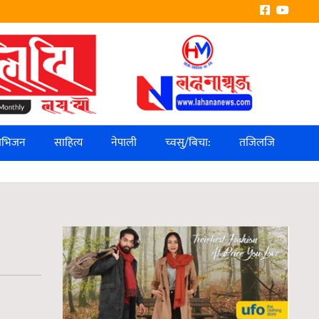
लिभिजन
साहित्य
नेपाली
च्वसु/बिचा:
तजिलजि