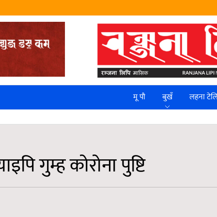
मू पौ
बुखँ
लहना टे
पि गुम्ह कोरोना पुष्टि