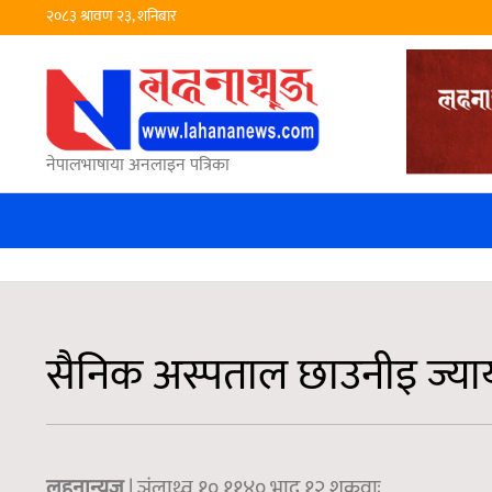
२०८३ श्रावण २३, शनिबार
नेपालभाषाया अनलाइन पत्रिका
सैनिक अस्पताल छाउनीइ ज्यायाइ
लहनान्युज
| ञंलाथ्व १० ११४०,भाद्र १२ शुक्रवाः