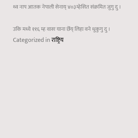
थ्व नाप आःतक नेपाली सेनाय् ४०३म्हेसित संक्रमित जुगु दु ।
उकि मध्ये ११६ म्ह वासः याना छेँय् लिहा वने धुकुगु दु ।
Categorized in
राष्ट्रिय