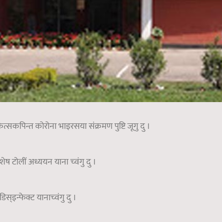
ित्सकपिन्त कोरोना भाइरसया संक्रमण पुष्टि जूगु दु ।
ेष टोलीं अध्ययन याना च्वंगु दु ।
स्इन्फेक्ट यानाच्वंगु दु ।