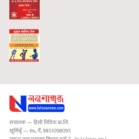
संचालक — हिसी मिडिया प्रा.लि.
खुसिबुँ — १७, येँ, 9851098095