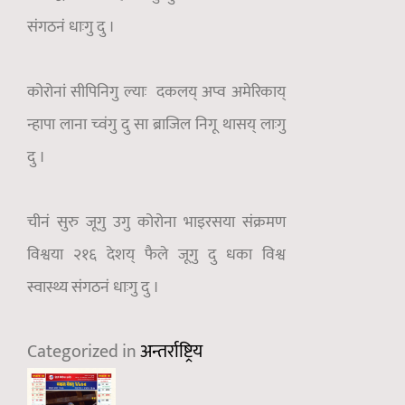
संगठनं धाःगु दु ।
कोरोनां सीपिनिगु ल्याः दकलय् अप्व अमेरिकाय्
न्हापा लाना च्वंगु दु सा ब्राजिल निगू थासय् लाःगु
दु ।
चीनं सुरु जूगु उगु कोरोना भाइरसया संक्रमण
विश्वया २१६ देशय् फैले जूगु दु धका विश्व
स्वास्थ्य संगठनं धाःगु दु ।
Categorized in
अन्तर्राष्ट्रिय