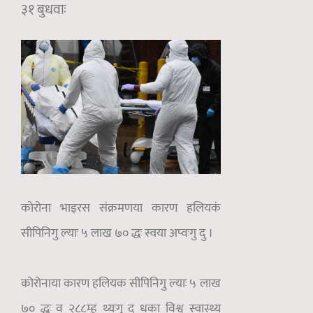
३१ बुधवाः
कोरोना भाइरस संक्रमणया कारण हलियकं
सीपिनिगु ल्याः ५ लाख ७० द्धः स्वया अप्वःगु दु ।
कोरोनाया कारण हलियक सीपिनिगु ल्याः ५ लाख
७० द्धः व २८८म्ह थ्यःगु दु धका विश्व स्वास्थ्य