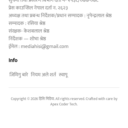
सुचना तथा प्रसारण बिभाग दर्ता नं- २५३८/०७७-०७८
प्रेस काउन्सिल नेपाल दर्ता न. २६२३
अध्यक्ष तथा प्रबन्ध निर्देशक/प्रधान सम्पादक : नृपेन्द्रलाल श्रेष्ठ
सम्पादक : रसिया श्रेष्ठ
संरक्षक- केशबलाल श्रेष्ठ
निर्देशक — शोभा श्रेष्ठ
ईमेल : mediahisi@gmail.com
Info
जिमिगु बारे
नियम अले शर्त
स्वापू
Copyright © 2026 हिसि मिडिया. All rights reserved. Crafted with care by
Apex Coder Tech
.