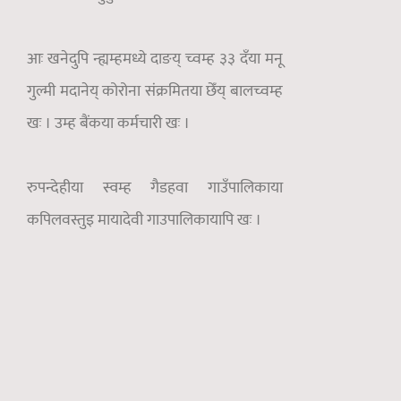
आः खनेदुपि न्ह्यम्हमध्ये दाङय् च्वम्ह ३३ दँया मनू
गुल्मी मदानेय् कोरोना संक्रमितया छेँय् बालच्वम्ह
खः । उम्ह बैंकया कर्मचारी खः ।
रुपन्देहीया स्वम्ह गैडहवा गाउँपालिकाया
कपिलवस्तुइ मायादेवी गाउपालिकायापि खः ।