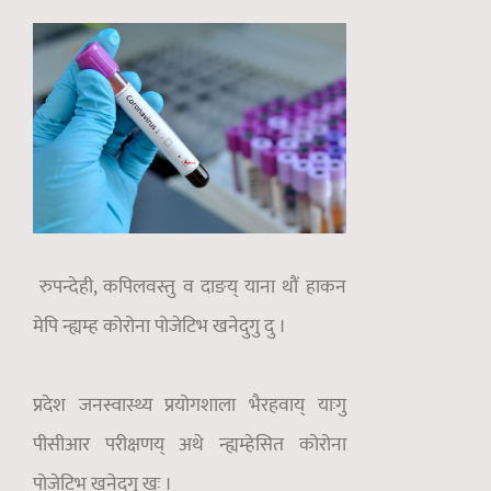
रुपन्देही, कपिलवस्तु व दाङय् याना थौं हाकन
मेपि न्ह्यम्ह कोरोना पोजेटिभ खनेदुगु दु ।
प्रदेश जनस्वास्थ्य प्रयोगशाला भैरहवाय् याःगु
पीसीआर परीक्षणय् अथे न्ह्यम्हेसित कोरोना
पोजेटिभ खनेदुगु खः ।