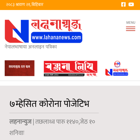
२०८३ श्रावण २१, बिहिबार
Tog
nav
नेपालभाषाया अनलाइन पत्रिका
७म्हेसित कोरोना पोजेटिभ
लहनान्युज
| तछलाथ्व पारु ११४०,जेठ १०
शनिवाः