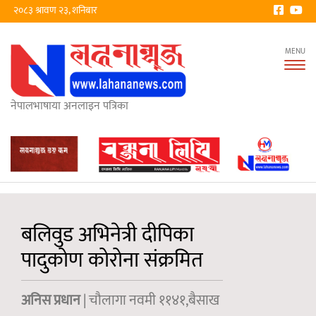
२०८३ श्रावण २३, शनिबार
Tog
nav
नेपालभाषाया अनलाइन पत्रिका
बलिवुड अभिनेत्री दीपिका
पादुकोण कोरोना संक्रमित
अनिस प्रधान
| चौलागा नवमी ११४१,बैसाख