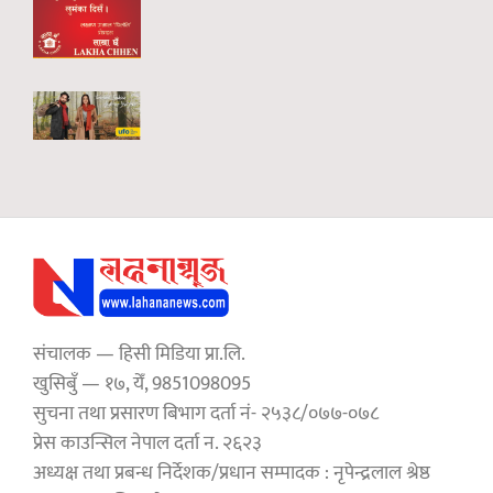
संचालक — हिसी मिडिया प्रा.लि.
खुसिबुँ — १७, येँ, 9851098095
सुचना तथा प्रसारण बिभाग दर्ता नं- २५३८/०७७-०७८
प्रेस काउन्सिल नेपाल दर्ता न. २६२३
अध्यक्ष तथा प्रबन्ध निर्देशक/प्रधान सम्पादक : नृपेन्द्रलाल श्रेष्ठ