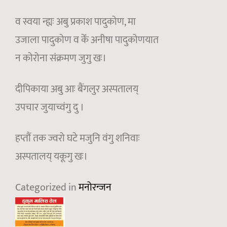
व स्वया न्ह्यः अबु प्रकाश पादुकोण, मा
उजाला पादुकोण व केँ अनीषा पादुकोणयात
न कोरोना संक्रमण जुगु खः।
दीपिकाया अबु आः बैंगलुर अस्पतालय्
उपचार जुयाच्वंगु दु ।
हप्तौं तक ज्वरो घटे मजुनि वंगु शनिवाः
अस्पतालय् यकूगु खः।
Categorized in
मनोरन्जन