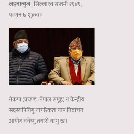
लहनान्युज
| सिल्लाथ्व सप्तमी ११४१,
फागुन ७ शुक्रवाः
नेकपा (प्रचण्ड–नेपाल समूह) न केन्द्रीय
सदस्यपिनिगु नागरिकता नाप निर्वाचन
आयोग वनेय्गु तयारी याःगु खः।