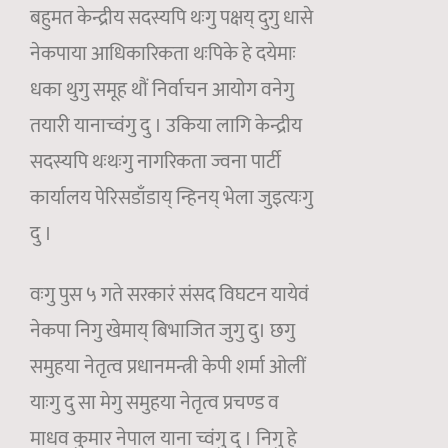
बहुमत केन्द्रीय सदस्यपि थःगु पक्षय् दुगु धासे
नेकपाया आधिकारिकता थःपिके हे दयेमाः
धका थुगु समूह थौं निर्वाचन आयोग वनेगु
तयारी यानाच्वंगु दु । उकिया लागि केन्द्रीय
सदस्यपि थःथःगु नागरिकता ज्वना पार्टी
कार्यालय पेरिसडाँडाय् न्हिनय् भेला जुइत्यःगु
दु ।
वःगु पुस ५ गते सरकारं संसद विघटन यायेवं
नेकपा निगु खेमाय् बिभाजित जुगु दु। छगु
समुहया नेतृत्व प्रधानमन्त्री केपी शर्मा ओलीं
याःगु दु सा मेगु समुहया नेतृत्व प्रचण्ड व
माधव कुमार नेपाल याना च्वंगु दु । निगु हे