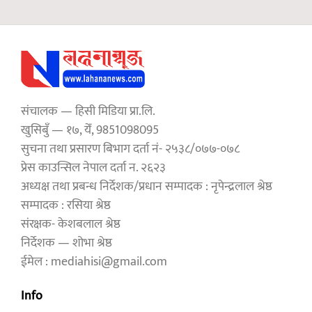
संचालक — हिसी मिडिया प्रा.लि.
खुसिबुँ — १७, येँ, 9851098095
सुचना तथा प्रसारण बिभाग दर्ता नं- २५३८/०७७-०७८
प्रेस काउन्सिल नेपाल दर्ता न. २६२३
अध्यक्ष तथा प्रबन्ध निर्देशक/प्रधान सम्पादक : नृपेन्द्रलाल श्रेष्ठ
सम्पादक : रसिया श्रेष्ठ
संरक्षक- केशबलाल श्रेष्ठ
निर्देशक — शोभा श्रेष्ठ
ईमेल : mediahisi@gmail.com
Info