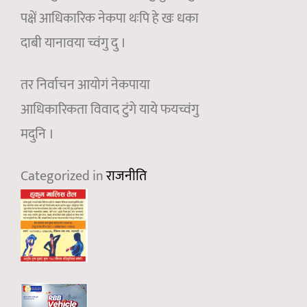
पक्षें आधिकारिक नेकपा थःपि हे खः धका
दाबी यानावया च्वंगु दु ।
तर निर्वाचन आयोगं नेकपाया
आधिकारिकता विवाद टुंगे याये फयच्वंगु
मदुनि ।
Categorized in
राजनीति