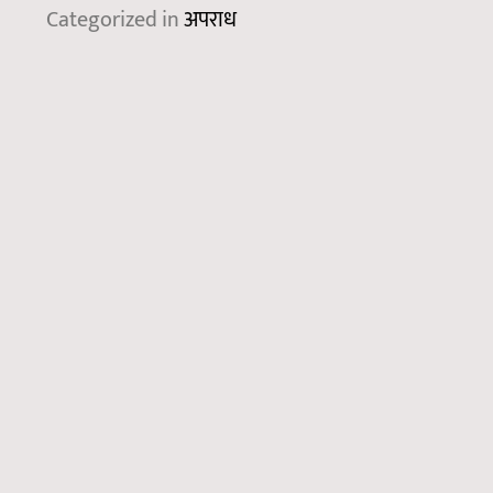
Categorized in
अपराध