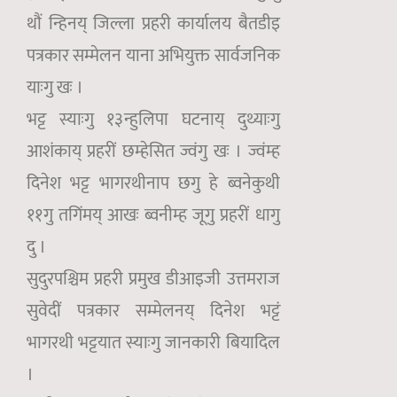
थौं न्हिनय् जिल्ला प्रहरी कार्यालय बैतडीइ
पत्रकार सम्मेलन याना अभियुक्त सार्वजनिक
याःगु खः ।
भट्ट स्याःगु १३न्हुलिपा घटनाय् दुथ्याःगु
आशंकाय् प्रहरीं छम्हेसित ज्वंगु खः । ज्वंम्ह
दिनेश भट्ट भागरथीनाप छगु हे ब्वनेकुथी
११गु तगिंमय् आखः ब्वनीम्ह जूगु प्रहरीं धागु
दु ।
सुदुरपश्चिम प्रहरी प्रमुख डीआइजी उत्तमराज
सुवेदीं पत्रकार सम्मेलनय् दिनेश भट्टं
भागरथी भट्टयात स्याःगु जानकारी बियादिल
।