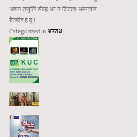
अडान तःगुलिं सीम्ह आः न जिल्ला अस्पताल
बैतडीइ हे दु ।
Categorized in
अपराध