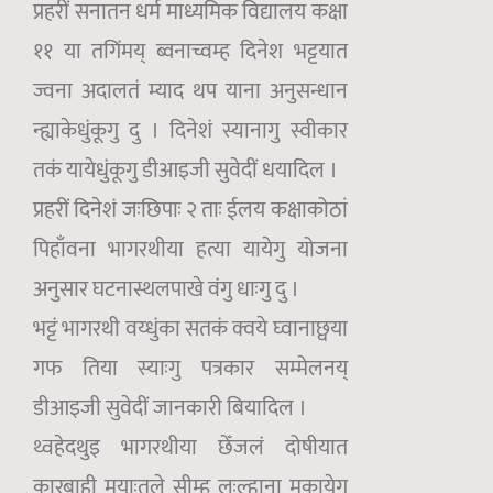
प्रहरीं सनातन धर्म माध्यमिक विद्यालय कक्षा
११ या तगिंमय् ब्वनाच्वम्ह दिनेश भट्टयात
ज्वना अदालतं म्याद थप याना अनुसन्धान
न्ह्याकेधुंकूगु दु । दिनेशं स्यानागु स्वीकार
तकं यायेधुंकूगु डीआइजी सुवेदीं धयादिल ।
प्रहरीं दिनेशं जःछिपाः २ ताः ईलय कक्षाकोठां
पिहाँवना भागरथीया हत्या यायेगु योजना
अनुसार घटनास्थलपाखे वंगु धाःगु दु ।
भट्टं भागरथी वय्धुंका सतकं क्वये घ्वानाछ्वया
गफ तिया स्याःगु पत्रकार सम्मेलनय्
डीआइजी सुवेदीं जानकारी बियादिल ।
थ्वहेदथुइ भागरथीया छेँजलं दोषीयात
कारबाही मयाःतले सीम्ह लःल्हाना मकायेगु