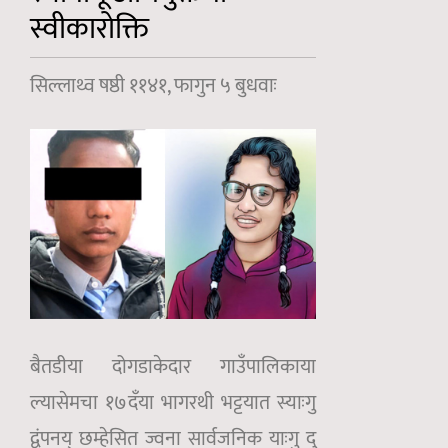
स्वीकारोक्ति
सिल्लाथ्व षष्ठी ११४१, फागुन ५ बुधवाः
बैतडीया दोगडाकेदार गाउँपालिकाया
ल्यासेमचा १७दँया भागरथी भट्टयात स्याःगु
द्वंपनय् छम्हेसित ज्वना सार्वजनिक याःगु दु