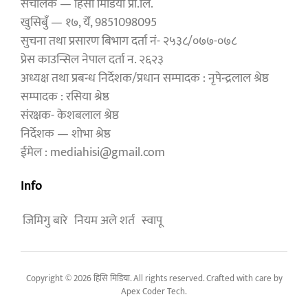
संचालक — हिसी मिडिया प्रा.लि.
खुसिबुँ — १७, येँ, 9851098095
सुचना तथा प्रसारण बिभाग दर्ता नं- २५३८/०७७-०७८
प्रेस काउन्सिल नेपाल दर्ता न. २६२३
अध्यक्ष तथा प्रबन्ध निर्देशक/प्रधान सम्पादक : नृपेन्द्रलाल श्रेष्ठ
सम्पादक : रसिया श्रेष्ठ
संरक्षक- केशबलाल श्रेष्ठ
निर्देशक — शोभा श्रेष्ठ
ईमेल : mediahisi@gmail.com
Info
जिमिगु बारे
नियम अले शर्त
स्वापू
Copyright © 2026 हिसि मिडिया. All rights reserved. Crafted with care by
Apex Coder Tech
.