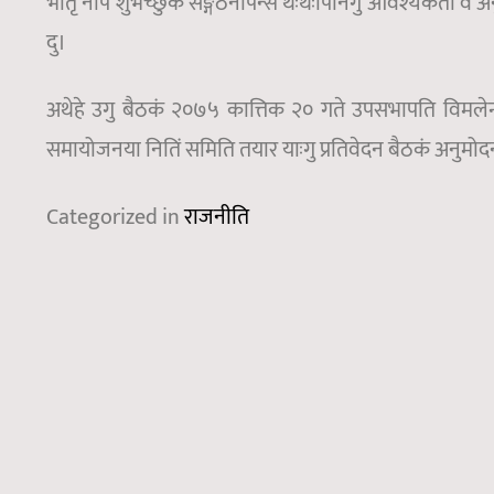
भातृ नाप शुभेच्छुक सङ्गठनपिन्स थःथःपिनिगु आवश्यकता व अनु
दु।
अथेहे उगु बैठकं २०७५ कात्तिक २० गते उपसभापति विमलेन्द्र
समायोजनया नितिं समिति तयार याःगु प्रतिवेदन बैठकं अनुमोदन याः
Categorized in
राजनीति