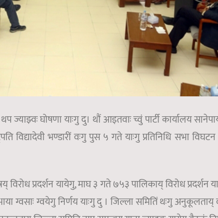
ज्याझ्वः घोषणा याःगु दु। थौं आइतवाः च्वुं पार्टी कार्यालय सानेपाय् 
्रपति विद्यादेवी भण्डारीं वःगु पुस ५ गते याःगु प्रतिनिधि सभा विघट
त्रय् विरोध प्रदर्शन यायेगु, माघ ३ गते ७५३ पालिकाय् विरोध प्रदर्शन या
 ग्वसाः ग्वयेगु निर्णय याःगु दु । जिल्ला समितिं थःगु अनुकूलताय् व