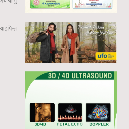
्णय याःगु
याइपिन्त