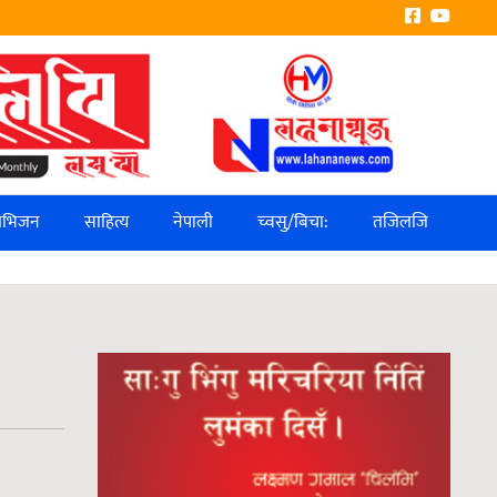
लिभिजन
साहित्य
नेपाली
च्वसु/बिचा:
तजिलजि