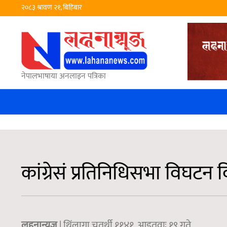
२०८३ श्रावण २१, बिहिबार
नेपालभाषाया अनलाइन पत्रिका
कांग्रेसं प्रतिनिधिसभा विघटन 
लहनान्युज
| थिंलागा चतुर्थी ११४१, आइतवाः १९ गते