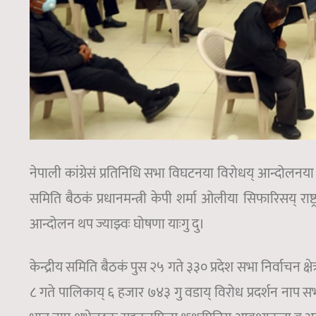
नेपाली कांग्रेसं प्रतिनिधि सभा विघटनया विरोधय् आन्दोलनया थप 
समिति बैठकं प्रधानमन्त्री केपी शर्मा ओलीया सिफारिसय् राष्ट
आन्दोलन थप ज्याझ्वः घोषणा याःगु दु।
केन्द्रीय समिति बैठकं पुस २५ गते ३३० प्रदेश सभा निर्वाचन क्षे
८ गते पालिकाय् ६ हजार ७४३ गु वडाय् विरोध प्रदर्शन नाप सभाया