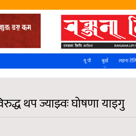
मू पौ
बुखँ
लहना टे
विरुद्ध थप ज्याझ्वः घोषणा याइगु