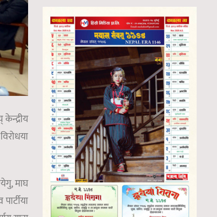
केन्द्रीय
न विरोधया
येगु, माघ
 पार्टीया