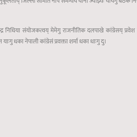
कूलताय् जिल्ला समिति नाप समन्वय याना ज्याझ्वः यायेगु बैठकं निर
 निधिया संयोजकत्वय् मेमेगु राजनीतिक दलपाखे कांग्रेसय् प्रवेश 
गु धका नेपाली कांग्रेसं प्रवक्ता शर्मा धका धाःगु दु।