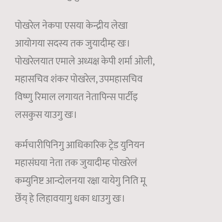
पोखरेल नेकपा एसया केन्द्रीय लेखा
आयोगया सदस्य तक जुयादीम्ह खः।
पोखरेलयात एमाले अध्यक्ष केपी शर्मा ओली,
महासचिव शंकर पोखरेल, उपमहासचिव
विष्णु रिमाल लगायत नेतापिन्स पार्टीइ
लसकुस याउगु खः।
कर्मचारीपिनिगु आधिकारिक ट्रेड युनियन
महासंघया नेता तक जुयादीम्ह पोखरेलं
कम्युनिष्ट आन्दोलनया रक्षा यायेगु निति मू
छेँय् हे लिहावयागु धका धाउगु खः।