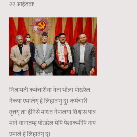
२२ आईतवाः
निजामती कर्मचारीया नेता भोला पोखरेल
नेकपा एमालेय् हे लिहावःगु दु। कर्मचारी
वृत्तय् ताः ईनिसे माधव नेपालया विश्वास पात्र
माने यानातम्ह पोखरेल मेपि पेशाकर्मीपि नाप
एमाले हे लिहावंगु दु।