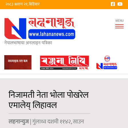
२०८३ श्रावण २१, बिहिबार
Tog
nav
नेपालभाषाया अनलाइन पत्रिका
निजामती नेता भोला पोखरेल
एमालेय् लिहावल
लहनान्युज
| गुंलाथ्व दशमी ११४२, साउन