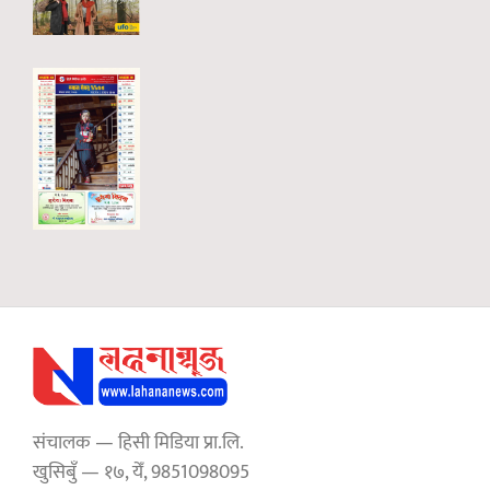
संचालक — हिसी मिडिया प्रा.लि.
खुसिबुँ — १७, येँ, 9851098095